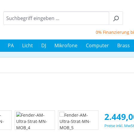
0% Finanzierung bis 12
PA
Licht
DJ
Mikrofone
Computer
Brass
Regulärer Prei
2.449,0
Preise inkl. MwS