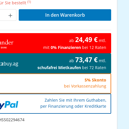
(1)
r Sie bestellt
Anzahl: Gib den gewünschten Wert ein od
In den Warenkorb
24,49 €
ab
mtl.
mit
0% Finanzieren
bei 12 Raten
73,47 €
ab
mtl.
schufafrei Mietkaufen
bei 72 Raten
5% Skonto
bei Vorkassenzahlung
Zahlen Sie mit Ihrem Guthaben,
per Finanzierung oder Kreditkarte
SS02294674