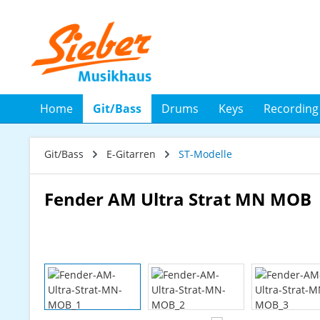
 Hauptinhalt springen
Zur Suche springen
Zur Hauptnavigation springen
Home
Git/Bass
Drums
Keys
Recording
Git/Bass
E-Gitarren
ST-Modelle
Fender AM Ultra Strat MN MOB
Bildergalerie überspringen