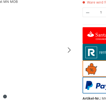
Ware wird fü
Produkt 
Artikel-Nr.:
MH