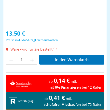
Regulärer Preis:
13,50 €
Preise inkl. MwSt. zzgl. Versandkosten
(1)
Ware wird für Sie bestellt
Produkt Anzahl: Gib den gewünschten Wer
In den Warenkorb
0,14 €
ab
mtl.
mit
0% Finanzieren
bei 12 Raten
0,41 €
ab
mtl.
schufafrei Mietkaufen
bei 72 Raten