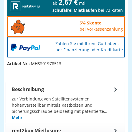
2,67 €
ab
mtl.
schufafrei Mietkaufen
bei 72 Raten
5% Skonto
bei Vorkassenzahlung
Zahlen Sie mit Ihrem Guthaben,
per Finanzierung oder Kreditkarte
Artikel-Nr.:
MHSS01978513
Beschreibung
zur Verbindung von Satellitensystemen
höhenverstellbar mittels Rastbolzen und
Sicherungsschraube beidseitig mit patentierte…
Mehr
rent2buy Mietlösung