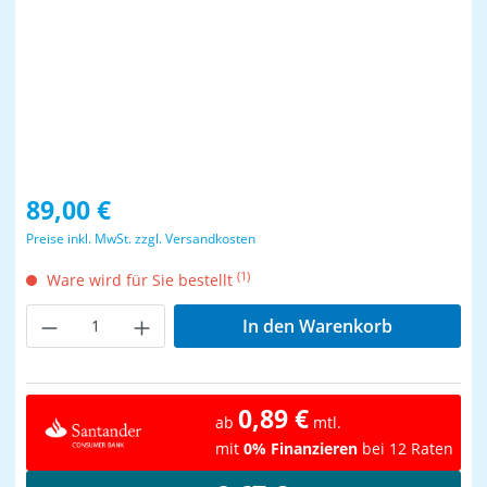
Regulärer Preis:
89,00 €
Preise inkl. MwSt. zzgl. Versandkosten
(1)
Ware wird für Sie bestellt
Produkt Anzahl: Gib den gewünschten Wer
In den Warenkorb
0,89 €
ab
mtl.
mit
0% Finanzieren
bei 12 Raten