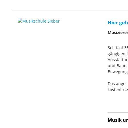
Hier geh
Musiziere
Seit fast 
gängigen I
Ausstattun
und Banda
Bewegung. 
Das anges
kostenlos
Musik und