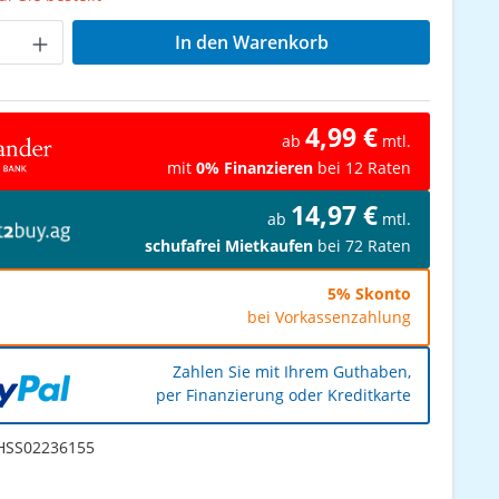
Anzahl: Gib den gewünschten Wert ein od
In den Warenkorb
4,99 €
ab
mtl.
mit
0% Finanzieren
bei 12 Raten
14,97 €
ab
mtl.
schufafrei Mietkaufen
bei 72 Raten
5% Skonto
bei Vorkassenzahlung
Zahlen Sie mit Ihrem Guthaben,
per Finanzierung oder Kreditkarte
SS02236155