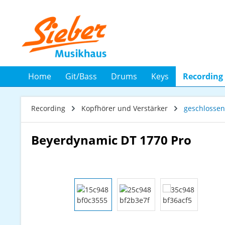
 Hauptinhalt springen
Zur Suche springen
Zur Hauptnavigation springen
Home
Git/Bass
Drums
Keys
Recording
Recording
Kopfhörer und Verstärker
geschlossen
Beyerdynamic DT 1770 Pro
Bildergalerie überspringen