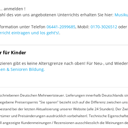
3 ... anmelden !
hl des von uns angebotenen Unterrichts erhalten Sie hier:
Musiku
formation unter Telefon
06441-2099685
, Mobil:
0170-3026512
oder 
richt eintragen und los geht's!
.
r für Kinder
ieren gibt es keine Altersgrenze nach oben! Für Neu-, und Wieder-
en & Senioren Bildung.
rgeschriebenen Deutschen Mehrwertsteuer. Lieferungen innerhalb Deutschlands sin
egebene Preisersparnis "Sie sparen" bezieht sich auf die Differenz zwischen u
estand bei der letzten Aktualisierung unserer Website (alle 24 Stunden). Der Z
 Irrtümer und Preisänderungen ausdrücklich vorbehalten!. Technische Eigenschaft
ell angezeigte Kundenmeinungen / Rezensionen ausschliesslich die Meinungen d