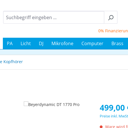
0% Finanzierung bi
PA
Licht
DJ
Mikrofone
Computer
Brass
e Kopfhörer
Regulärer Prei
499,00 
Preise inkl. MwS
Ware wird fü