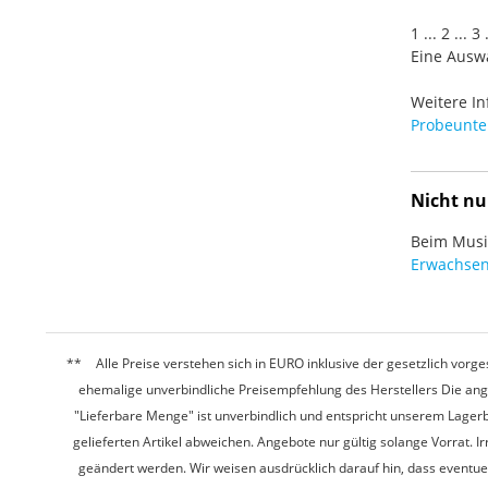
1 ... 2 ... 
Eine Auswa
Weitere In
Probeunter
Nicht nu
Beim Musiz
Erwachsen
Alle Preise verstehen sich in EURO inklusive der gesetzlich vo
ehemalige unverbindliche Preisempfehlung des Herstellers Die ang
"Lieferbare Menge" ist unverbindlich und entspricht unserem Lagerb
gelieferten Artikel abweichen. Angebote nur gültig solange Vorrat.
geändert werden. Wir weisen ausdrücklich darauf hin, dass eventu