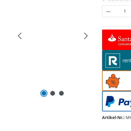
Produkt 
Artikel-Nr.:
MH