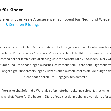
r für Kinder
ieren gibt es keine Altersgrenze nach oben! Für Neu-, und Wieder-
en & Senioren Bildung.
rgeschriebenen Deutschen Mehrwertsteuer. Lieferungen innerhalb Deutschlands sin
egebene Preisersparnis "Sie sparen" bezieht sich auf die Differenz zwischen u
estand bei der letzten Aktualisierung unserer Website (alle 24 Stunden). Der Z
 Irrtümer und Preisänderungen ausdrücklich vorbehalten!. Technische Eigenschaft
ell angezeigte Kundenmeinungen / Rezensionen ausschliesslich die Meinungen d
Sieber oder deren Erfüllungsgehilfen darstellt!
r Vorrat reicht. Sofern die Ware als sofort lieferbar gekennzeichnet ist, ist mi
s wird die Ware für Sie bestellt. Die Lieferzeit ist dann abhängig von der Lieferb