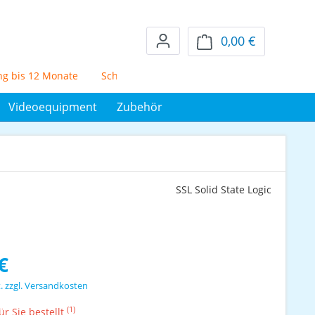
0,00 €
Warenkorb en
s 12 Monate
Schufafreier Mietkauf über 72 Monate
5% Sko
Videoequipment
Zubehör
SSL Solid State Logic
s:
€
t. zzgl. Versandkosten
(1)
r Sie bestellt