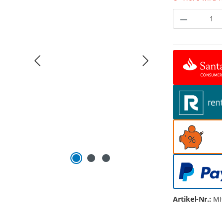
Produkt 
Artikel-Nr.:
MH