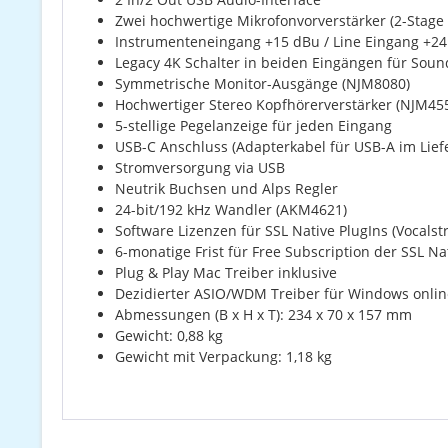
Zwei hochwertige Mikrofonvorverstärker (2-Stage 
Instrumenteneingang +15 dBu / Line Eingang +2
Legacy 4K Schalter in beiden Eingängen für Sou
Symmetrische Monitor-Ausgänge (NJM8080)
Hochwertiger Stereo Kopfhörerverstärker (NJM45
5-stellige Pegelanzeige für jeden Eingang
USB-C Anschluss (Adapterkabel für USB-A im Lie
Stromversorgung via USB
Neutrik Buchsen und Alps Regler
24-bit/192 kHz Wandler (AKM4621)
Software Lizenzen für SSL Native PlugIns (Vocalst
6-monatige Frist für Free Subscription der SSL Na
Plug & Play Mac Treiber inklusive
Dezidierter ASIO/WDM Treiber für Windows online
Abmessungen (B x H x T): 234 x 70 x 157 mm
Gewicht: 0,88 kg
Gewicht mit Verpackung: 1,18 kg