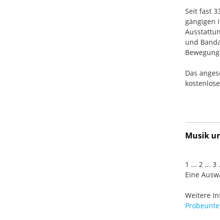
Seit fast 
gängigen I
Ausstattun
und Banda
Bewegung. 
Das anges
kostenlos
Musik und
1 ... 2 ... 
Eine Auswa
Weitere In
Probeunter