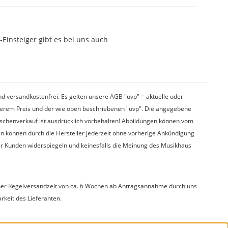
Einsteiger gibt es bei uns auch
d versandkostenfrei. Es gelten unsere AGB "uvp" = aktuelle oder
nserem Preis und der wie oben beschriebenen "uvp". Die angegebene
wischenverkauf ist ausdrücklich vorbehalten! Abbildungen können vom
en können durch die Hersteller jederzeit ohne vorherige Ankündigung
er Kunden widerspiegeln und keinesfalls die Meinung des Musikhaus
t einer Regelversandzeit von ca. 6 Wochen ab Antragsannahme durch uns
arkeit des Lieferanten.