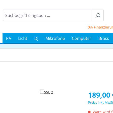
0% Finanzierung bi
PA
Licht
DJ
Mikrofone
Computer
Brass
Regulärer Prei
189,00 
Preise inkl. MwS
Ware wird fü