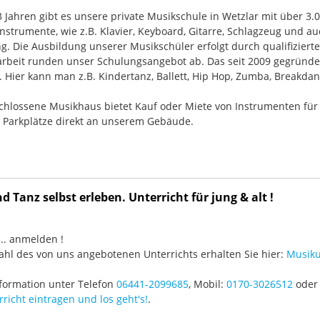
33 Jahren gibt es unsere private Musikschule in Wetzlar mit über 3.
nstrumente, wie z.B. Klavier, Keyboard, Gitarre, Schlagzeug und
g. Die Ausbildung unserer Musikschüler erfolgt durch qualifizier
rbeit runden unser Schulungsangebot ab. Das seit 2009 gegründ
Hier kann man z.B. Kindertanz, Ballett, Hip Hop, Zumba, Breakdan
chlossene Musikhaus bietet Kauf oder Miete von Instrumenten für
e Parkplätze direkt an unserem Gebäude.
 Tanz selbst erleben. Unterricht für jung & alt !
3 ... anmelden !
hl des von uns angebotenen Unterrichts erhalten Sie hier:
Musiku
formation unter Telefon
06441-2099685
, Mobil:
0170-3026512
oder 
richt eintragen und los geht's!
.