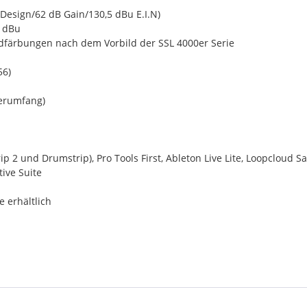
Design/62 dB Gain/130,5 dBu E.I.N)
4 dBu
ndfärbungen nach dem Vorbild der SSL 4000er Serie
56)
ferumfang)
rip 2 und Drumstrip), Pro Tools First, Ableton Live Lite, Loopclou
tive Suite
 erhältlich