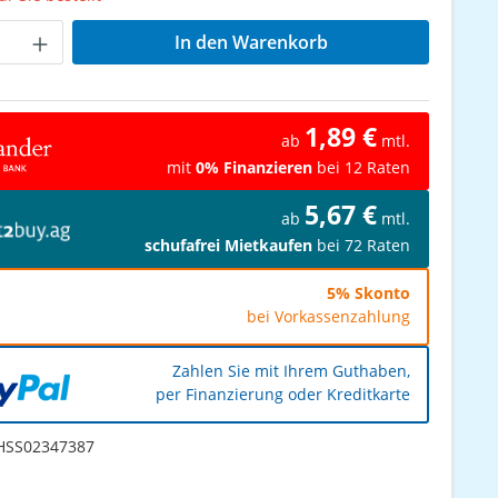
Anzahl: Gib den gewünschten Wert ein od
In den Warenkorb
1,89 €
ab
mtl.
mit
0% Finanzieren
bei 12 Raten
5,67 €
ab
mtl.
schufafrei Mietkaufen
bei 72 Raten
5% Skonto
bei Vorkassenzahlung
Zahlen Sie mit Ihrem Guthaben,
per Finanzierung oder Kreditkarte
SS02347387