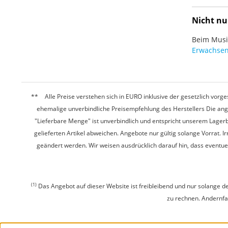
Nicht nu
Beim Musiz
Erwachsen
Alle Preise verstehen sich in EURO inklusive der gesetzlich vo
ehemalige unverbindliche Preisempfehlung des Herstellers Die ang
"Lieferbare Menge" ist unverbindlich und entspricht unserem Lagerb
gelieferten Artikel abweichen. Angebote nur gültig solange Vorrat.
geändert werden. Wir weisen ausdrücklich darauf hin, dass eventu
(1)
Das Angebot auf dieser Website ist freibleibend und nur solange de
zu rechnen. Andernfall