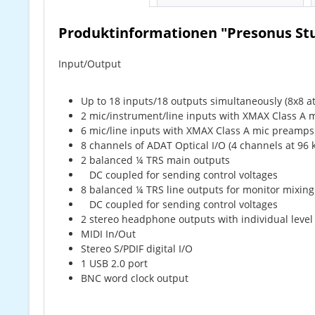
Produktinformationen "Presonus Stu
Input/Output
Up to 18 inputs/18 outputs simultaneously (8x8 at
2 mic/instrument/line inputs with XMAX Class A
6 mic/line inputs with XMAX Class A mic preamps
8 channels of ADAT Optical I/O (4 channels at 96 
2 balanced ¼ TRS main outputs
DC coupled for sending control voltages
8 balanced ¼ TRS line outputs for monitor mixing
DC coupled for sending control voltages
2 stereo headphone outputs with individual level
MIDI In/Out
Stereo S/PDIF digital I/O
1 USB 2.0 port
BNC word clock output