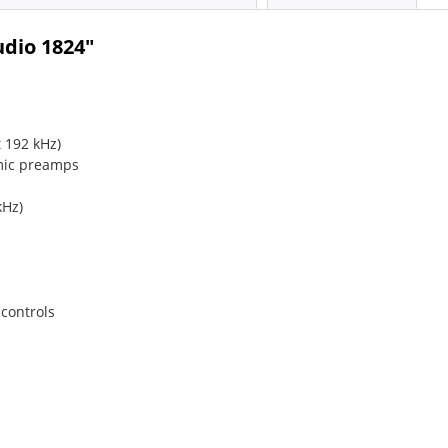
dio 1824"
 192 kHz)
 mic preamps
kHz)
 controls