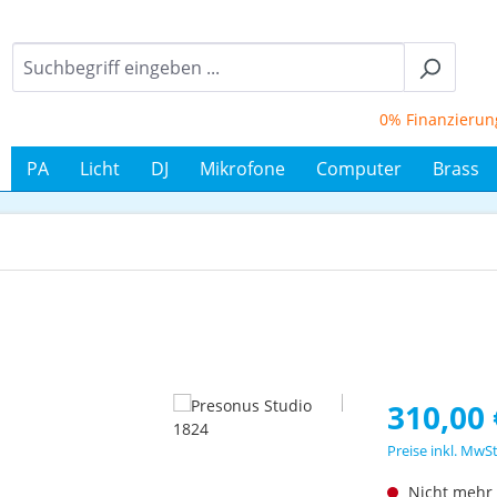
0% Finanzierung bis
PA
Licht
DJ
Mikrofone
Computer
Brass
Regulärer Prei
310,00 
Preise inkl. MwS
Nicht mehr 