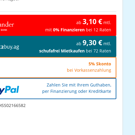
3,10 €
ab
mtl.
mit
0% Finanzieren
bei 12 Raten
9,30 €
ab
mtl.
schufafrei Mietkaufen
bei 72 Raten
5% Skonto
bei Vorkassenzahlung
Zahlen Sie mit Ihrem Guthaben,
per Finanzierung oder Kreditkarte
SS02166582