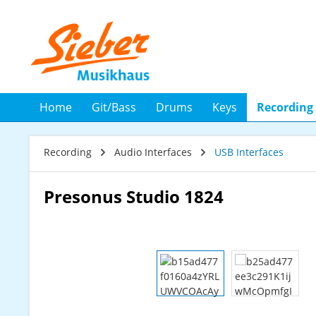
 Hauptinhalt springen
Zur Suche springen
Zur Hauptnavigation springen
Home
Git/Bass
Drums
Keys
Recording
Recording
Audio Interfaces
USB Interfaces
Presonus Studio 1824
Bildergalerie überspringen