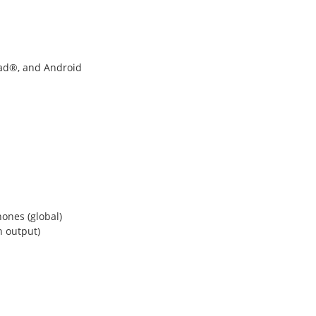
Pad®, and Android
ones (global)
n output)