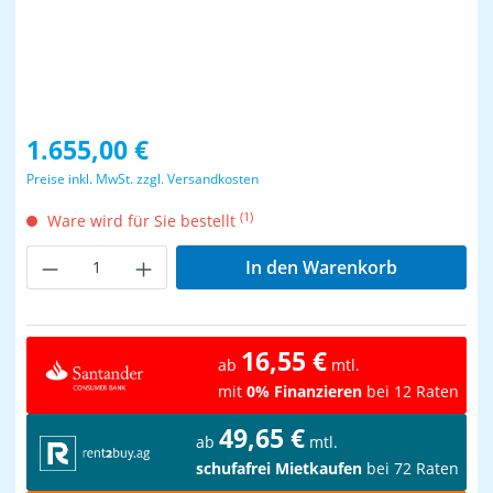
Regulärer Preis:
1.655,00 €
Preise inkl. MwSt. zzgl. Versandkosten
(1)
Ware wird für Sie bestellt
Produkt Anzahl: Gib den gewünschten Wer
In den Warenkorb
16,55 €
ab
mtl.
mit
0% Finanzieren
bei 12 Raten
49,65 €
ab
mtl.
schufafrei Mietkaufen
bei 72 Raten