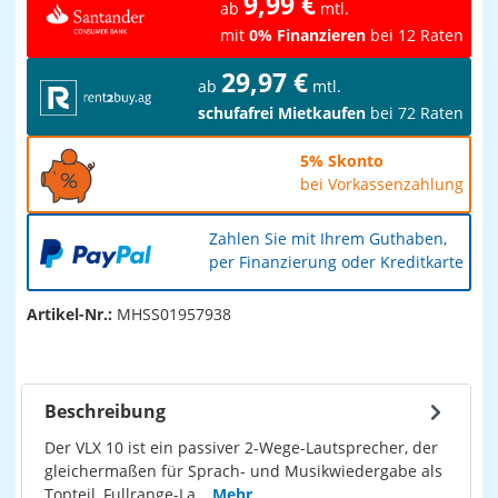
9,99 €
ab
mtl.
mit
0% Finanzieren
bei 12 Raten
29,97 €
ab
mtl.
schufafrei Mietkaufen
bei 72 Raten
5% Skonto
bei Vorkassenzahlung
Zahlen Sie mit Ihrem Guthaben,
per Finanzierung oder Kreditkarte
Artikel-Nr.:
MHSS01957938
Beschreibung
Der VLX 10 ist ein passiver 2-Wege-Lautsprecher, der
gleichermaßen für Sprach- und Musikwiedergabe als
Topteil, Fullrange-La…
Mehr