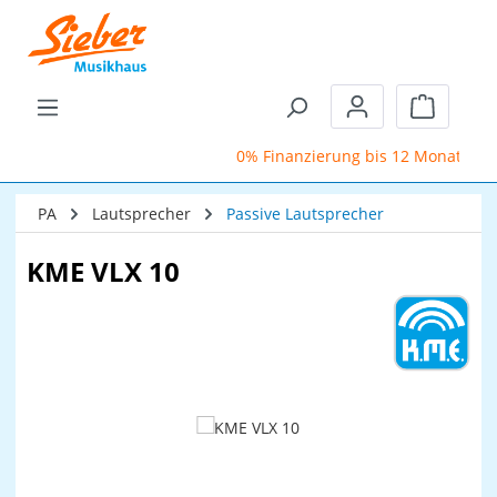
Zum Hauptinhalt springen
Warenkor
0% Finanzierung bis 12 Monate
PA
Lautsprecher
Passive Lautsprecher
KME VLX 10
Bildergalerie überspringen