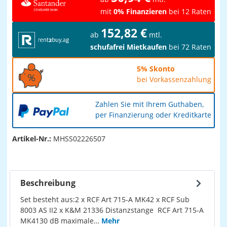
mit
0% Finanzieren
bei 12 Raten
152,82 €
ab
mtl.
schufafrei Mietkaufen
bei 72 Raten
5% Skonto
bei Vorkassenzahlung
Zahlen Sie mit Ihrem Guthaben,
per Finanzierung oder Kreditkarte
Artikel-Nr.:
MHSS02226507
Beschreibung
Set besteht aus:2 x RCF Art 715-A MK42 x RCF Sub
8003 AS II2 x K&M 21336 Distanzstange RCF Art 715-A
MK4130 dB maximale…
Mehr