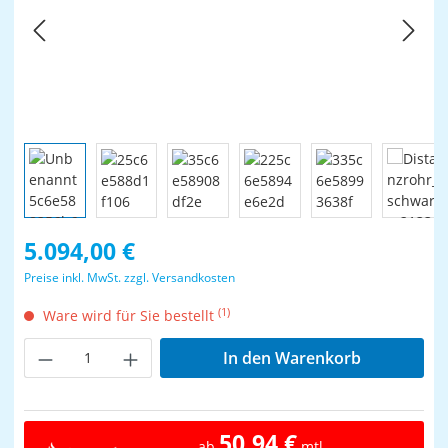
Regulärer Preis:
5.094,00 €
Preise inkl. MwSt. zzgl. Versandkosten
(1)
Ware wird für Sie bestellt
Produkt Anzahl: Gib den gewünschten Wer
In den Warenkorb
50,94 €
ab
mtl.