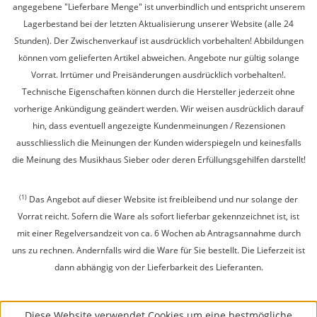
angegebene "Lieferbare Menge" ist unverbindlich und entspricht unserem
Lagerbestand bei der letzten Aktualisierung unserer Website (alle 24
Stunden). Der Zwischenverkauf ist ausdrücklich vorbehalten! Abbildungen
können vom gelieferten Artikel abweichen. Angebote nur gültig solange
Vorrat. Irrtümer und Preisänderungen ausdrücklich vorbehalten!.
Technische Eigenschaften können durch die Hersteller jederzeit ohne
vorherige Ankündigung geändert werden. Wir weisen ausdrücklich darauf
hin, dass eventuell angezeigte Kundenmeinungen / Rezensionen
ausschliesslich die Meinungen der Kunden widerspiegeln und keinesfalls
die Meinung des Musikhaus Sieber oder deren Erfüllungsgehilfen darstellt!
(1)
Das Angebot auf dieser Website ist freibleibend und nur solange der
Vorrat reicht. Sofern die Ware als sofort lieferbar gekennzeichnet ist, ist
mit einer Regelversandzeit von ca. 6 Wochen ab Antragsannahme durch
uns zu rechnen. Andernfalls wird die Ware für Sie bestellt. Die Lieferzeit ist
dann abhängig von der Lieferbarkeit des Lieferanten.
Diese Website verwendet Cookies um eine bestmögliche