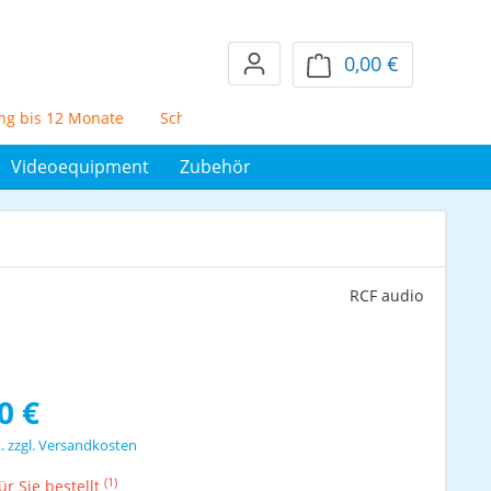
0,00 €
Warenkorb en
bis 12 Monate
Schufafreier Mietkauf über 72 Monate
5% Sk
Videoequipment
Zubehör
RCF audio
s:
0 €
t. zzgl. Versandkosten
(1)
r Sie bestellt