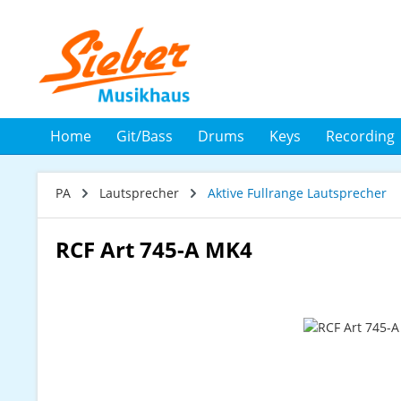
 Hauptinhalt springen
Zur Suche springen
Zur Hauptnavigation springen
Home
Git/Bass
Drums
Keys
Recording
PA
Lautsprecher
Aktive Fullrange Lautsprecher
RCF Art 745-A MK4
Bildergalerie überspringen