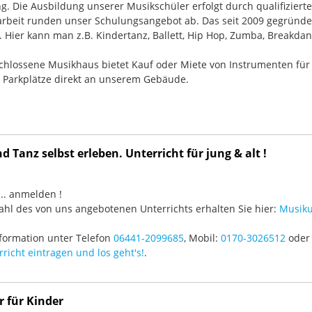
g. Die Ausbildung unserer Musikschüler erfolgt durch qualifizier
rbeit runden unser Schulungsangebot ab. Das seit 2009 gegründ
Hier kann man z.B. Kindertanz, Ballett, Hip Hop, Zumba, Breakdan
chlossene Musikhaus bietet Kauf oder Miete von Instrumenten für
e Parkplätze direkt an unserem Gebäude.
 Tanz selbst erleben. Unterricht für jung & alt !
3 ... anmelden !
hl des von uns angebotenen Unterrichts erhalten Sie hier:
Musiku
formation unter Telefon
06441-2099685
, Mobil:
0170-3026512
oder 
richt eintragen und los geht's!
.
r für Kinder