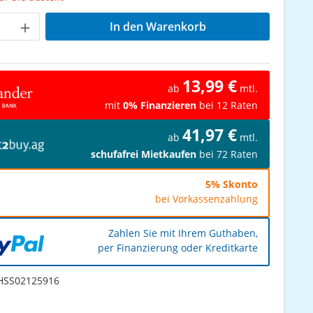
Anzahl: Gib den gewünschten Wert ein od
In den Warenkorb
13,99 €
ab
mtl.
mit
0% Finanzieren
bei 12 Raten
41,97 €
ab
mtl.
schufafrei Mietkaufen
bei 72 Raten
5% Skonto
bei Vorkassenzahlung
Zahlen Sie mit Ihrem Guthaben,
per Finanzierung oder Kreditkarte
SS02125916