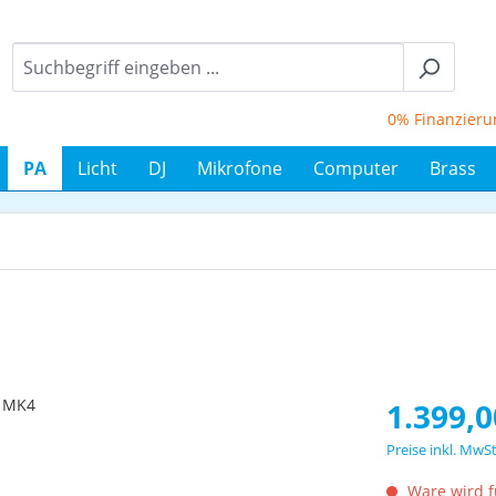
0% Finanzierung 
PA
Licht
DJ
Mikrofone
Computer
Brass
Regulärer Prei
1.399,0
Preise inkl. MwS
Ware wird fü