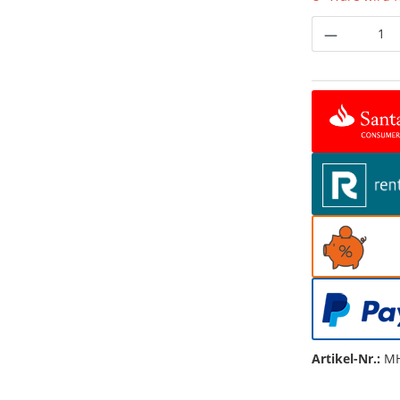
Produkt 
Artikel-Nr.:
MH