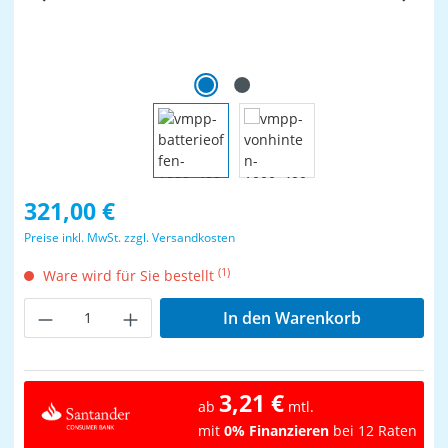
Regulärer Preis:
321,00 €
Preise inkl. MwSt. zzgl. Versandkosten
(1)
Ware wird für Sie bestellt
Produkt Anzahl: Gib den gewünschten Wer
In den Warenkorb
3,21 €
ab
mtl.
mit
0% Finanzieren
bei 12 Raten