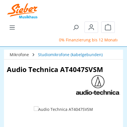
Zum Hauptinhalt springen
Warenkor
0% Finanzierung bis 12 Monate
Mikrofone
Studiomikrofone (kabelgebunden)
Audio Technica AT4047SVSM
Bildergalerie überspringen