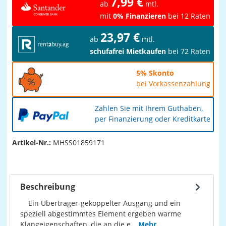
7,99 €
ab
mtl.
mit
0% Finanzieren
bei 12 Raten
23,97 €
ab
mtl.
schufafrei Mietkaufen
bei 72 Raten
5% Skonto
bei Vorkassenzahlung
Zahlen Sie mit Ihrem Guthaben,
per Finanzierung oder Kreditkarte
Artikel-Nr.:
MHSS01859171
Beschreibung
Ein Übertrager-gekoppelter Ausgang und ein
speziell abgestimmtes Element ergeben warme
Klangeigenschaften, die an die e…
Mehr