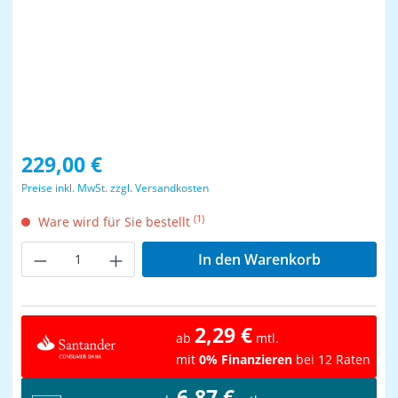
Regulärer Preis:
229,00 €
Preise inkl. MwSt. zzgl. Versandkosten
(1)
Ware wird für Sie bestellt
Produkt Anzahl: Gib den gewünschten Wer
In den Warenkorb
2,29 €
ab
mtl.
mit
0% Finanzieren
bei 12 Raten
6,87 €