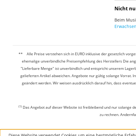
Nicht nu
Beim Musiz
Erwachsen
Alle Preise verstehen sich in EURO inklusive der gesetzlich vo
ehemalige unverbindliche Preisempfehlung des Herstellers Die ang
"Lieferbare Menge" ist unverbindlich und entspricht unserem Lagerb
gelieferten Artikel abweichen. Angebote nur gültig solange Vorrat.
geändert werden. Wir weisen ausdrücklich darauf hin, dass eventu
(1)
Das Angebot auf dieser Website ist freibleibend und nur solange de
zu rechnen. Andernfall
Diese Website verwendet Cookies um eine bestmögliche Erfah