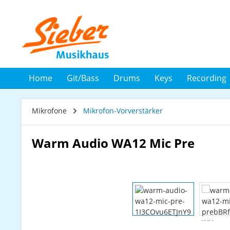
 Hauptinhalt springen
Zur Suche springen
Zur Hauptnavigation springen
Home
Git/Bass
Drums
Keys
Recording
Mikrofone
Mikrofon-Vorverstärker
Warm Audio WA12 Mic Pre
Bildergalerie überspringen