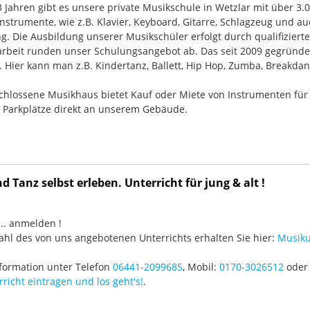
33 Jahren gibt es unsere private Musikschule in Wetzlar mit über 3.
nstrumente, wie z.B. Klavier, Keyboard, Gitarre, Schlagzeug und
g. Die Ausbildung unserer Musikschüler erfolgt durch qualifizier
rbeit runden unser Schulungsangebot ab. Das seit 2009 gegründ
Hier kann man z.B. Kindertanz, Ballett, Hip Hop, Zumba, Breakdan
chlossene Musikhaus bietet Kauf oder Miete von Instrumenten für
e Parkplätze direkt an unserem Gebäude.
 Tanz selbst erleben. Unterricht für jung & alt !
3 ... anmelden !
hl des von uns angebotenen Unterrichts erhalten Sie hier:
Musiku
formation unter Telefon
06441-2099685
, Mobil:
0170-3026512
oder 
richt eintragen und los geht's!
.