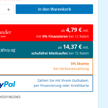
Anzahl: Gib den gewünschten Wert ein od
In den Warenkorb
4,79 €
ab
mtl.
mit
0% Finanzieren
bei 12 Raten
14,37 €
ab
mtl.
schufafrei Mietkaufen
bei 72 Raten
5% Skonto
bei Vorkassenzahlung
Zahlen Sie mit Ihrem Guthaben,
per Finanzierung oder Kreditkarte
SS01862065