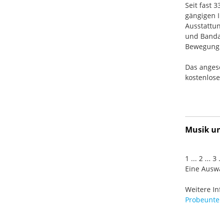
Seit fast 
gängigen I
Ausstattun
und Banda
Bewegung. 
Das anges
kostenlos
Musik und
1 ... 2 ... 
Eine Auswa
Weitere In
Probeunter