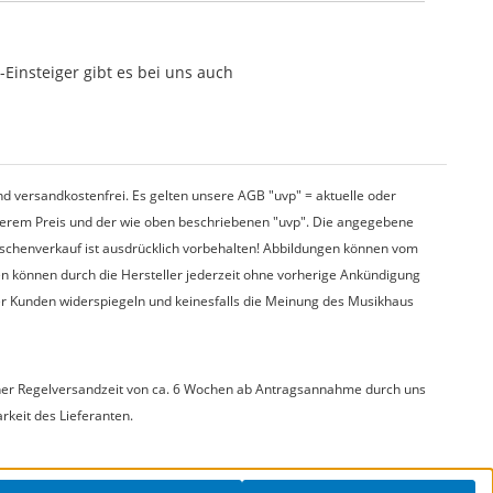
Einsteiger gibt es bei uns auch
d versandkostenfrei. Es gelten unsere AGB "uvp" = aktuelle oder
nserem Preis und der wie oben beschriebenen "uvp". Die angegebene
wischenverkauf ist ausdrücklich vorbehalten! Abbildungen können vom
en können durch die Hersteller jederzeit ohne vorherige Ankündigung
er Kunden widerspiegeln und keinesfalls die Meinung des Musikhaus
t einer Regelversandzeit von ca. 6 Wochen ab Antragsannahme durch uns
arkeit des Lieferanten.