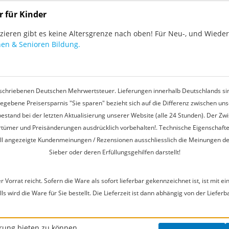
r für Kinder
ieren gibt es keine Altersgrenze nach oben! Für Neu-, und Wieder-
en & Senioren Bildung.
rgeschriebenen Deutschen Mehrwertsteuer. Lieferungen innerhalb Deutschlands sin
egebene Preisersparnis "Sie sparen" bezieht sich auf die Differenz zwischen u
estand bei der letzten Aktualisierung unserer Website (alle 24 Stunden). Der Z
 Irrtümer und Preisänderungen ausdrücklich vorbehalten!. Technische Eigenschaft
ell angezeigte Kundenmeinungen / Rezensionen ausschliesslich die Meinungen d
Sieber oder deren Erfüllungsgehilfen darstellt!
r Vorrat reicht. Sofern die Ware als sofort lieferbar gekennzeichnet ist, ist mi
s wird die Ware für Sie bestellt. Die Lieferzeit ist dann abhängig von der Lieferb
rung bieten zu können.