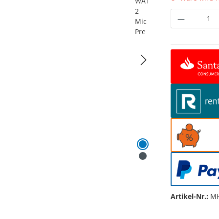
Produkt 
Artikel-Nr.:
MH