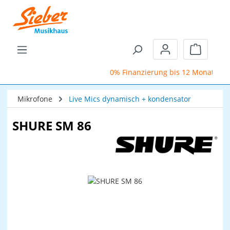
Zum Hauptinhalt springen
Warenkor
0% Finanzierung bis 12 Monate
Mikrofone
Live Mics dynamisch + kondensator
SHURE SM 86
Bildergalerie überspringen