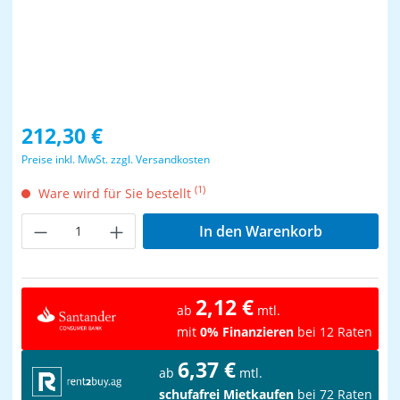
Regulärer Preis:
212,30 €
Preise inkl. MwSt. zzgl. Versandkosten
(1)
Ware wird für Sie bestellt
Produkt Anzahl: Gib den gewünschten Wer
In den Warenkorb
2,12 €
ab
mtl.
mit
0% Finanzieren
bei 12 Raten
6,37 €
ab
mtl.
schufafrei Mietkaufen
bei 72 Raten