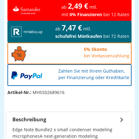
2,49 €
ab
mtl.
mit
0% Finanzieren
bei 12 Raten
7,47 €
ab
mtl.
schufafrei Mietkaufen
bei 72 Raten
5% Skonto
bei Vorkassenzahlung
Zahlen Sie mit Ihrem Guthaben,
per Finanzierung oder Kreditkarte
Artikel-Nr.:
MHSS02689616
Beschreibung
Edge Note Bundle2 x small condenser modeling
microphonesA next-generation modeling