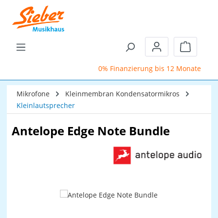
Zum Hauptinhalt springen
Warenkor
0% Finanzierung bis 12 Monate
S
Mikrofone
Kleinmembran Kondensatormikros
Kleinlautsprecher
Antelope Edge Note Bundle
Bildergalerie überspringen