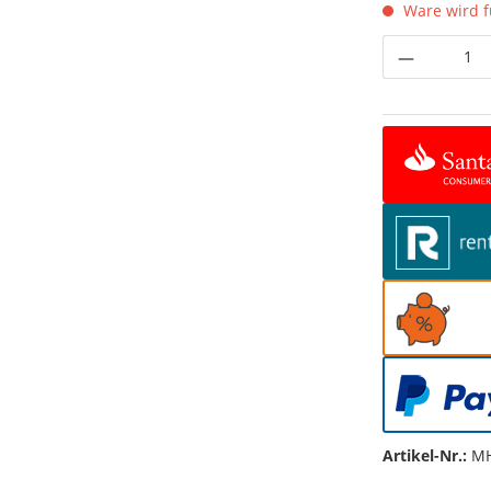
Ware wird fü
Produkt 
Artikel-Nr.:
MH