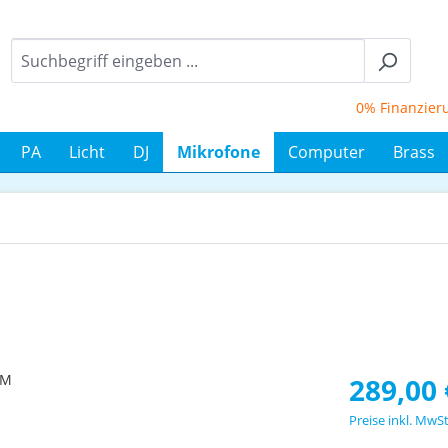
0% Finanzierung 
PA
Licht
DJ
Mikrofone
Computer
Brass
Regulärer Prei
289,00 
Preise inkl. MwS