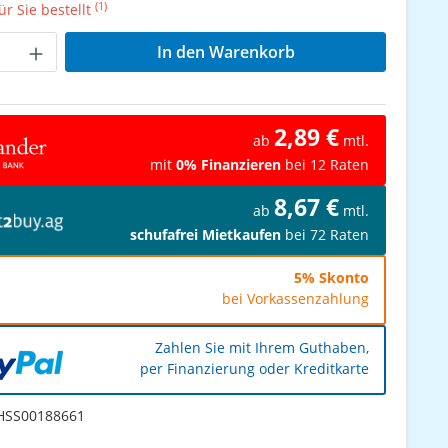
(1)
r Sie bestellt
Anzahl: Gib den gewünschten Wert ein od
In den Warenkorb
2,89 €
ab
mtl.
mit
0% Finanzieren
bei 12 Raten
8,67 €
ab
mtl.
schufafrei Mietkaufen
bei 72 Raten
5% Skonto
bei Vorkassenzahlung
Zahlen Sie mit Ihrem Guthaben,
per Finanzierung oder Kreditkarte
SS00188661