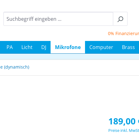
0% Finanzierung b
PA
Licht
DJ
Mikrofone
Computer
Brass
e (dynamisch)
Regulärer Prei
189,00 
Preise inkl. MwS