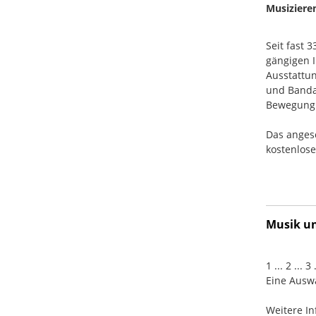
Musiziere
Seit fast 
gängigen I
Ausstattun
und Banda
Bewegung. 
Das anges
kostenlos
Musik und
1 ... 2 ... 
Eine Auswa
Weitere In