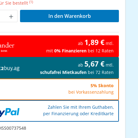
(1)
r Sie bestellt
Anzahl: Gib den gewünschten Wert ein od
In den Warenkorb
1,89 €
ab
mtl.
mit
0% Finanzieren
bei 12 Raten
5,67 €
ab
mtl.
schufafrei Mietkaufen
bei 72 Raten
5% Skonto
bei Vorkassenzahlung
Zahlen Sie mit Ihrem Guthaben,
per Finanzierung oder Kreditkarte
SS00737548