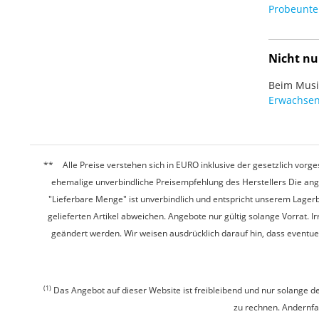
Probeunter
Nicht nu
Beim Musiz
Erwachsen
Alle Preise verstehen sich in EURO inklusive der gesetzlich vo
ehemalige unverbindliche Preisempfehlung des Herstellers Die ang
"Lieferbare Menge" ist unverbindlich und entspricht unserem Lagerb
gelieferten Artikel abweichen. Angebote nur gültig solange Vorrat.
geändert werden. Wir weisen ausdrücklich darauf hin, dass eventu
(1)
Das Angebot auf dieser Website ist freibleibend und nur solange de
zu rechnen. Andernfall