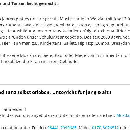
n und Tanzen leicht gemacht !
33 Jahren gibt es unsere private Musikschule in Wetzlar mit über 3.
nstrumente, wie z.B. Klavier, Keyboard, Gitarre, Schlagzeug und
g. Die Ausbildung unserer Musikschüler erfolgt durch qualifizier
rbeit runden unser Schulungsangebot ab. Das seit 2009 gegründ
Hier kann man z.B. Kindertanz, Ballett, Hip Hop, Zumba, Breakdan
chlossene Musikhaus bietet Kauf oder Miete von Instrumenten für
e Parkplätze direkt an unserem Gebäude.
 Tanz selbst erleben. Unterricht für jung & alt !
3 ... anmelden !
hl des von uns angebotenen Unterrichts erhalten Sie hier:
Musiku
formation unter Telefon
06441-2099685
, Mobil:
0170-3026512
oder 