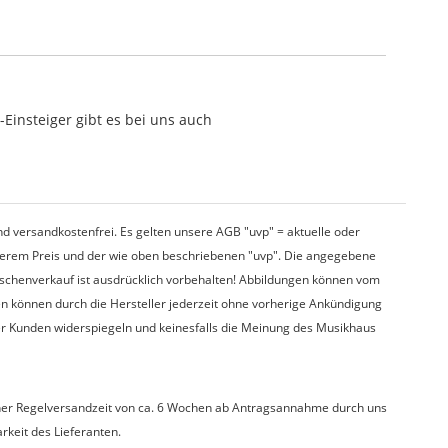
Einsteiger gibt es bei uns auch
d versandkostenfrei. Es gelten unsere AGB "uvp" = aktuelle oder
nserem Preis und der wie oben beschriebenen "uvp". Die angegebene
wischenverkauf ist ausdrücklich vorbehalten! Abbildungen können vom
en können durch die Hersteller jederzeit ohne vorherige Ankündigung
er Kunden widerspiegeln und keinesfalls die Meinung des Musikhaus
t einer Regelversandzeit von ca. 6 Wochen ab Antragsannahme durch uns
arkeit des Lieferanten.