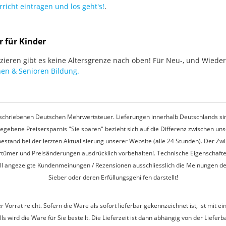
richt eintragen und los geht's!
.
r für Kinder
ieren gibt es keine Altersgrenze nach oben! Für Neu-, und Wieder-
en & Senioren Bildung.
rgeschriebenen Deutschen Mehrwertsteuer. Lieferungen innerhalb Deutschlands sin
egebene Preisersparnis "Sie sparen" bezieht sich auf die Differenz zwischen u
estand bei der letzten Aktualisierung unserer Website (alle 24 Stunden). Der Z
 Irrtümer und Preisänderungen ausdrücklich vorbehalten!. Technische Eigenschaft
ell angezeigte Kundenmeinungen / Rezensionen ausschliesslich die Meinungen d
Sieber oder deren Erfüllungsgehilfen darstellt!
r Vorrat reicht. Sofern die Ware als sofort lieferbar gekennzeichnet ist, ist mi
s wird die Ware für Sie bestellt. Die Lieferzeit ist dann abhängig von der Lieferb