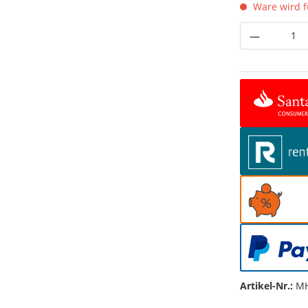
Ware wird fü
Produkt 
Artikel-Nr.:
MH