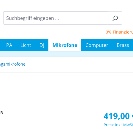
0% Finanzierung 
PA
Licht
DJ
Mikrofone
Computer
Brass
ngsmikrofone
Regulärer Prei
419,00 
Preise inkl. MwS