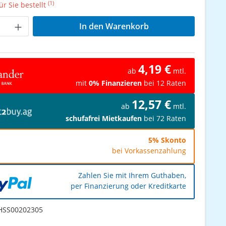
(1)
r Sie bestellt
Anzahl: Gib den gewünschten Wert ein od
In den Warenkorb
4,19 €
ab
mtl.
mit
0% Finanzieren
bei 12 Raten
12,57 €
ab
mtl.
schufafrei Mietkaufen
bei 72 Raten
5% Skonto
bei Vorkassenzahlung
Zahlen Sie mit Ihrem Guthaben,
per Finanzierung oder Kreditkarte
SS00202305