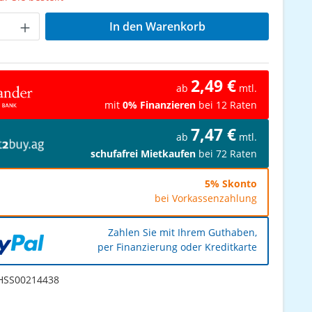
Anzahl: Gib den gewünschten Wert ein od
In den Warenkorb
2,49 €
ab
mtl.
mit
0% Finanzieren
bei 12 Raten
7,47 €
ab
mtl.
schufafrei Mietkaufen
bei 72 Raten
5% Skonto
bei Vorkassenzahlung
Zahlen Sie mit Ihrem Guthaben,
per Finanzierung oder Kreditkarte
SS00214438