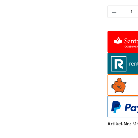
Produkt 
Artikel-Nr.:
MH