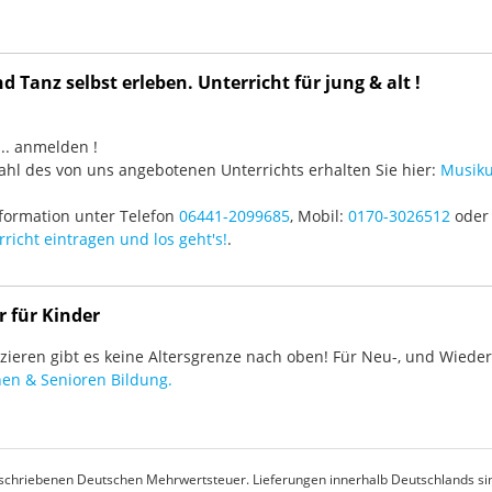
 Tanz selbst erleben. Unterricht für jung & alt !
3 ... anmelden !
hl des von uns angebotenen Unterrichts erhalten Sie hier:
Musiku
formation unter Telefon
06441-2099685
, Mobil:
0170-3026512
oder 
richt eintragen und los geht's!
.
r für Kinder
ieren gibt es keine Altersgrenze nach oben! Für Neu-, und Wieder-
en & Senioren Bildung.
rgeschriebenen Deutschen Mehrwertsteuer. Lieferungen innerhalb Deutschlands sin