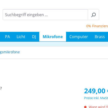
0% Finanzierung
PA
Licht
DJ
Mikrofone
Computer
Brass
gsmikrofone
Regulärer Prei
249,00 
Preise inkl. MwS
Ware wird fü