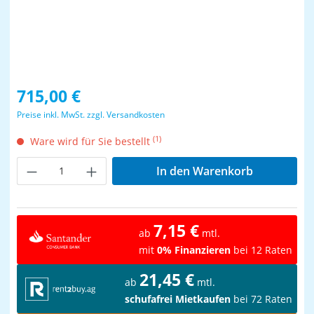
Regulärer Preis:
715,00 €
Preise inkl. MwSt. zzgl. Versandkosten
(1)
Ware wird für Sie bestellt
Produkt Anzahl: Gib den gewünschten Wer
In den Warenkorb
7,15 €
ab
mtl.
mit
0% Finanzieren
bei 12 Raten
21,45 €
ab
mtl.
schufafrei Mietkaufen
bei 72 Raten