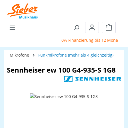
Zum Hauptinhalt springen
Warenkor
0% Finanzierung bis 12 Monate
Mikrofone
Funkmikrofone (mehr als 4 gleichzeitig)
Sennheiser ew 100 G4-935-S 1G8
Bildergalerie überspringen