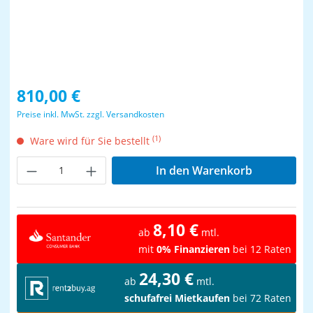
Regulärer Preis:
810,00 €
Preise inkl. MwSt. zzgl. Versandkosten
(1)
Ware wird für Sie bestellt
Produkt Anzahl: Gib den gewünschten Wer
In den Warenkorb
8,10 €
ab
mtl.
mit
0% Finanzieren
bei 12 Raten
24,30 €
ab
mtl.
schufafrei Mietkaufen
bei 72 Raten