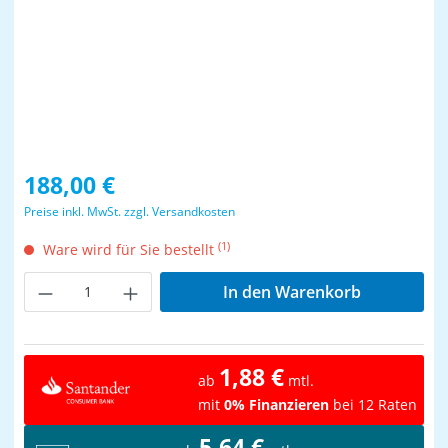
Regulärer Preis:
188,00 €
Preise inkl. MwSt. zzgl. Versandkosten
(1)
Ware wird für Sie bestellt
Produkt Anzahl: Gib den gewünschten Wer
In den Warenkorb
1,88 €
ab
mtl.
mit
0% Finanzieren
bei 12 Raten
5,64 €