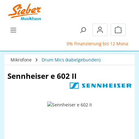
Zum Hauptinhalt springen
Warenkor
0% Finanzierung bis 12 Monate
Mikrofone
Drum Mics (kabelgebunden)
Sennheiser e 602 II
Bildergalerie überspringen