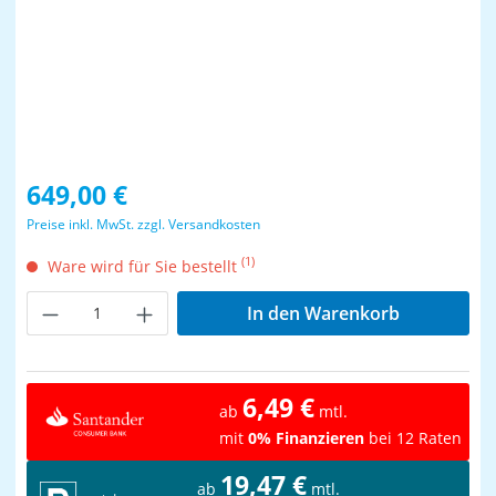
Regulärer Preis:
649,00 €
Preise inkl. MwSt. zzgl. Versandkosten
(1)
Ware wird für Sie bestellt
Produkt Anzahl: Gib den gewünschten Wer
In den Warenkorb
6,49 €
ab
mtl.
mit
0% Finanzieren
bei 12 Raten
19,47 €
ab
mtl.