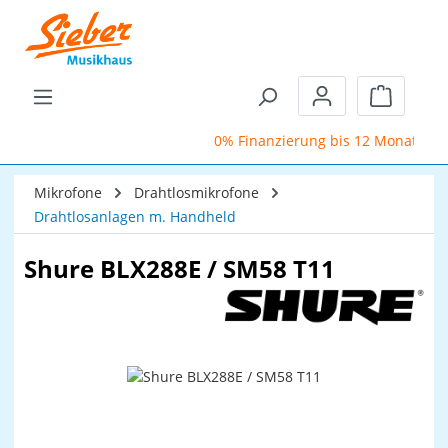
Zum Hauptinhalt springen
Warenkor
0% Finanzierung bis 12 Monate
Mikrofone
Drahtlosmikrofone
Drahtlosanlagen m. Handheld
Shure BLX288E / SM58 T11
Bildergalerie überspringen