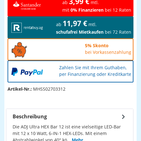
3,99 €
ab
mtl.
mit
0% Finanzieren
bei 12 Raten
11,97 €
ab
mtl.
schufafrei Mietkaufen
bei 72 Raten
5% Skonto
bei Vorkassenzahlung
Zahlen Sie mit Ihrem Guthaben,
per Finanzierung oder Kreditkarte
Artikel-Nr.:
MHSS02703312
Beschreibung
Die ADJ Ultra HEX Bar 12 ist eine vielseitige LED-Bar
mit 12 x 10 Watt, 6-IN-1 HEX-LEDs. Mit einem
Abstrahlwinkel von 40° kö…
Mehr