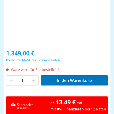
Regulärer Preis:
1.349,00 €
Preise inkl. MwSt. zzgl. Versandkosten
(1)
Ware wird für Sie bestellt
Produkt Anzahl: Gib den gewünschten Wer
In den Warenkorb
13,49 €
ab
mtl.
mit
0% Finanzieren
bei 12 Raten