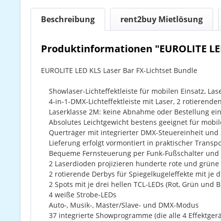
Beschreibung
rent2buy Mietlösung
Produktinformationen "EUROLITE LED 
EUROLITE LED KLS Laser Bar FX-Lichtset Bundle
Showlaser-Lichteffektleiste für mobilen Einsatz, Las
4-in-1-DMX-Lichteffektleiste mit Laser, 2 rotierend
Laserklasse 2M: keine Abnahme oder Bestellung eine
Absolutes Leichtgewicht bestens geeignet für mobil
Querträger mit integrierter DMX-Steuereinheit und 
Lieferung erfolgt vormontiert in praktischer Transp
Bequeme Fernsteuerung per Funk-Fußschalter und 
2 Laserdioden projizieren hunderte rote und grüne 
2 rotierende Derbys für Spiegelkugeleffekte mit je dr
2 Spots mit je drei hellen TCL-LEDs (Rot, Grün und B
4 weiße Strobe-LEDs
Auto-, Musik-, Master/Slave- und DMX-Modus
37 integrierte Showprogramme (die alle 4 Effektger