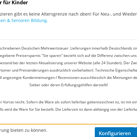
r für Kinder
ieren gibt es keine Altersgrenze nach oben! Für Neu-, und Wieder-
en & Senioren Bildung.
rgeschriebenen Deutschen Mehrwertsteuer. Lieferungen innerhalb Deutschlands sin
egebene Preisersparnis "Sie sparen" bezieht sich auf die Differenz zwischen u
estand bei der letzten Aktualisierung unserer Website (alle 24 Stunden). Der Z
 Irrtümer und Preisänderungen ausdrücklich vorbehalten!. Technische Eigenschaft
ell angezeigte Kundenmeinungen / Rezensionen ausschliesslich die Meinungen d
Sieber oder deren Erfüllungsgehilfen darstellt!
r Vorrat reicht. Sofern die Ware als sofort lieferbar gekennzeichnet ist, ist mi
s wird die Ware für Sie bestellt. Die Lieferzeit ist dann abhängig von der Lieferb
rung bieten zu können.
Konfigurieren