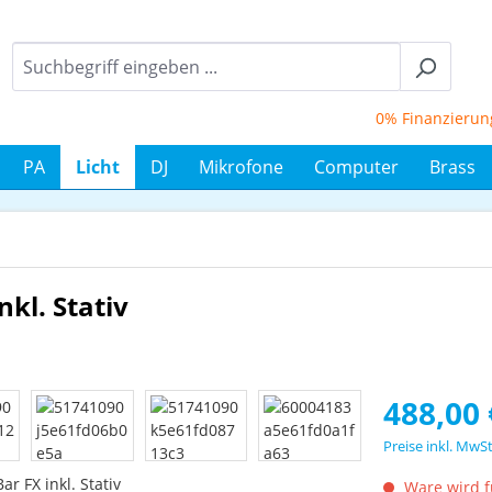
0% Finanzierung bi
PA
Licht
DJ
Mikrofone
Computer
Brass
kl. Stativ
Regulärer Prei
488,00 
Preise inkl. MwS
Ware wird fü