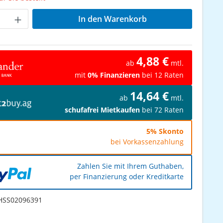
Anzahl: Gib den gewünschten Wert ein od
In den Warenkorb
4,88 €
ab
mtl.
mit
0% Finanzieren
bei 12 Raten
14,64 €
ab
mtl.
schufafrei Mietkaufen
bei 72 Raten
5% Skonto
bei Vorkassenzahlung
Zahlen Sie mit Ihrem Guthaben,
per Finanzierung oder Kreditkarte
SS02096391