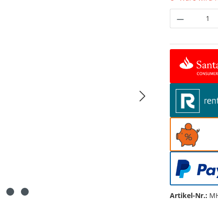
Produkt 
Artikel-Nr.:
MH