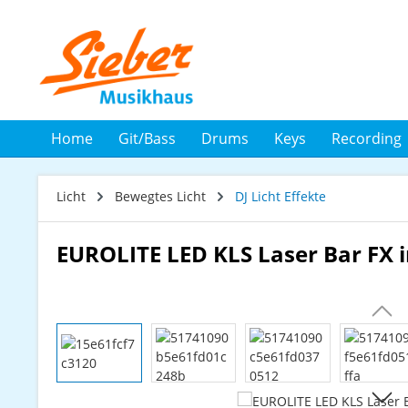
 Hauptinhalt springen
Zur Suche springen
Zur Hauptnavigation springen
Home
Git/Bass
Drums
Keys
Recording
Licht
Bewegtes Licht
DJ Licht Effekte
EUROLITE LED KLS Laser Bar FX in
Bildergalerie überspringen