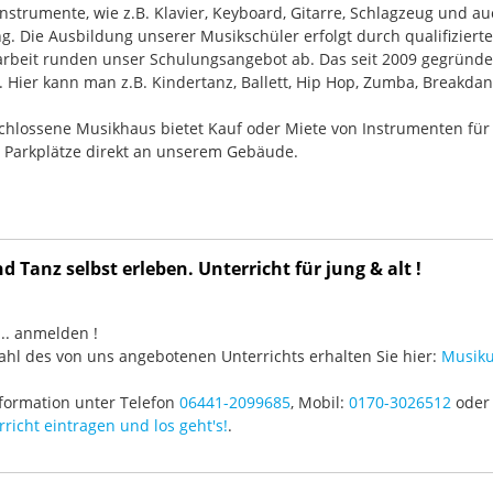
nstrumente, wie z.B. Klavier, Keyboard, Gitarre, Schlagzeug und
g. Die Ausbildung unserer Musikschüler erfolgt durch qualifizier
rbeit runden unser Schulungsangebot ab. Das seit 2009 gegründ
Hier kann man z.B. Kindertanz, Ballett, Hip Hop, Zumba, Breakdan
chlossene Musikhaus bietet Kauf oder Miete von Instrumenten für
e Parkplätze direkt an unserem Gebäude.
 Tanz selbst erleben. Unterricht für jung & alt !
3 ... anmelden !
hl des von uns angebotenen Unterrichts erhalten Sie hier:
Musiku
formation unter Telefon
06441-2099685
, Mobil:
0170-3026512
oder 
richt eintragen und los geht's!
.