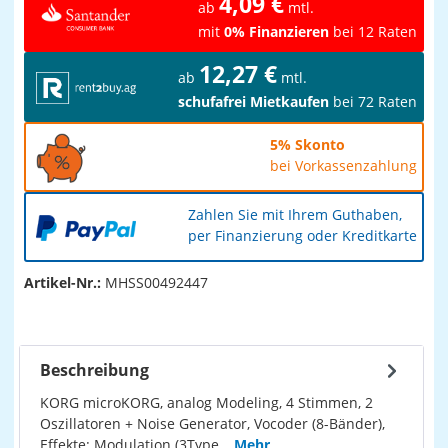
4,09 €
ab
mtl.
mit
0% Finanzieren
bei 12 Raten
12,27 €
ab
mtl.
schufafrei Mietkaufen
bei 72 Raten
5% Skonto
bei Vorkassenzahlung
Zahlen Sie mit Ihrem Guthaben,
per Finanzierung oder Kreditkarte
Artikel-Nr.:
MHSS00492447
Beschreibung
KORG microKORG, analog Modeling, 4 Stimmen, 2
Oszillatoren + Noise Generator, Vocoder (8-Bänder),
Effekte: Modulation (3Type…
Mehr