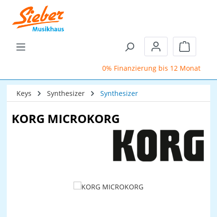
Zum Hauptinhalt springen
Warenkor
0% Finanzierung bis 12 Monate
Keys
Synthesizer
Synthesizer
KORG MICROKORG
Bildergalerie überspringen