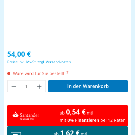
Regulärer Preis:
54,00 €
Preise inkl. MwSt. zzgl. Versandkosten
(1)
Ware wird für Sie bestellt
Produkt Anzahl: Gib den gewünschten Wer
In den Warenkorb
0,54 €
ab
mtl.
mit
0% Finanzieren
bei 12 Raten
1,62 €
ab
mtl.