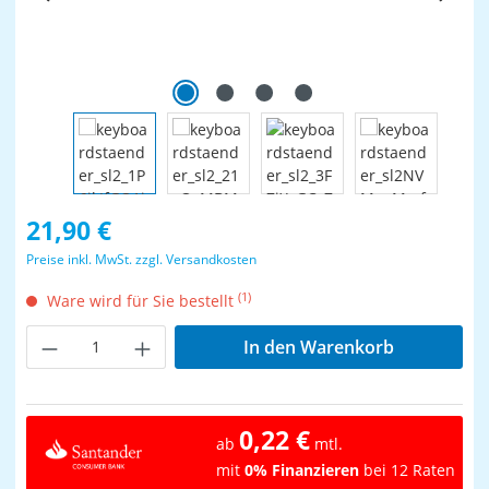
Regulärer Preis:
21,90 €
Preise inkl. MwSt. zzgl. Versandkosten
(1)
Ware wird für Sie bestellt
Produkt Anzahl: Gib den gewünschten Wer
In den Warenkorb
0,22 €
ab
mtl.
mit
0% Finanzieren
bei 12 Raten