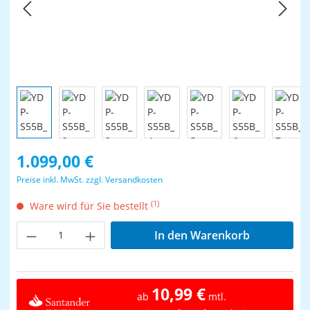
Regulärer Preis:
1.099,00 €
Preise inkl. MwSt. zzgl. Versandkosten
(1)
Ware wird für Sie bestellt
Produkt Anzahl: Gib den gewünschten Wer
In den Warenkorb
10,99 €
ab
mtl.