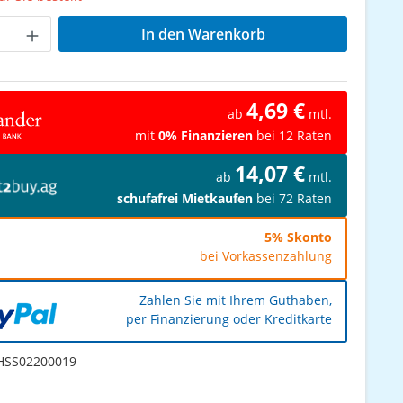
Anzahl: Gib den gewünschten Wert ein od
In den Warenkorb
4,69 €
ab
mtl.
mit
0% Finanzieren
bei 12 Raten
14,07 €
ab
mtl.
schufafrei Mietkaufen
bei 72 Raten
5% Skonto
bei Vorkassenzahlung
Zahlen Sie mit Ihrem Guthaben,
per Finanzierung oder Kreditkarte
SS02200019