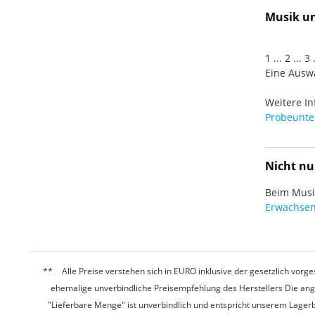
Musik und
1 ... 2 ... 
Eine Auswa
Weitere In
Probeunter
Nicht nu
Beim Musiz
Erwachsen
Alle Preise verstehen sich in EURO inklusive der gesetzlich vo
ehemalige unverbindliche Preisempfehlung des Herstellers Die ang
"Lieferbare Menge" ist unverbindlich und entspricht unserem Lagerb