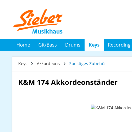
 Hauptinhalt springen
Zur Suche springen
Zur Hauptnavigation springen
Home
Git/Bass
Drums
Keys
Recording
Keys
Akkordeons
Sonstiges Zubehör
K&M 174 Akkordeonständer
Bildergalerie überspringen