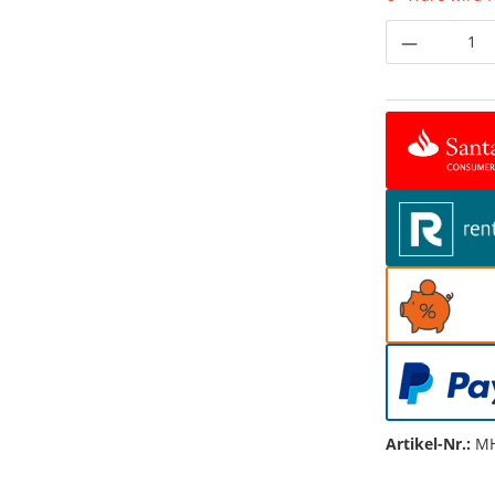
Produkt 
Artikel-Nr.:
MH