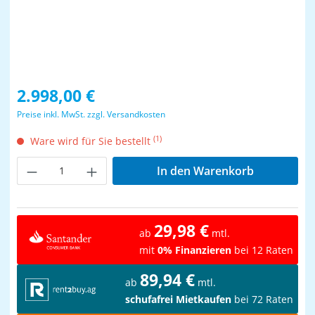
Regulärer Preis:
2.998,00 €
Preise inkl. MwSt. zzgl. Versandkosten
(1)
Ware wird für Sie bestellt
Produkt Anzahl: Gib den gewünschten Wer
In den Warenkorb
29,98 €
ab
mtl.
mit
0% Finanzieren
bei 12 Raten
89,94 €
ab
mtl.
schufafrei Mietkaufen
bei 72 Raten