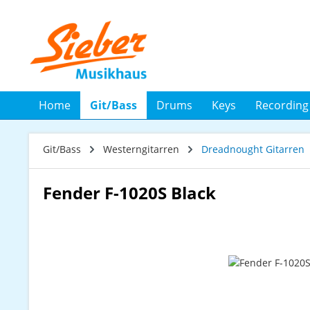
 Hauptinhalt springen
Zur Suche springen
Zur Hauptnavigation springen
Home
Git/Bass
Drums
Keys
Recording
Git/Bass
Westerngitarren
Dreadnought Gitarren
Fender F-1020S Black
Bildergalerie überspringen