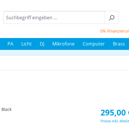
0% Finanzierung bi
PA
Licht
DJ
Mikrofone
Computer
Brass
Regulärer Prei
295,00 
Preise inkl. MwS