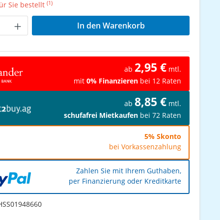
(1)
r Sie bestellt
Anzahl: Gib den gewünschten Wert ein od
In den Warenkorb
2,95 €
ab
mtl.
mit
0% Finanzieren
bei 12 Raten
8,85 €
ab
mtl.
schufafrei Mietkaufen
bei 72 Raten
5% Skonto
bei Vorkassenzahlung
Zahlen Sie mit Ihrem Guthaben,
per Finanzierung oder Kreditkarte
SS01948660