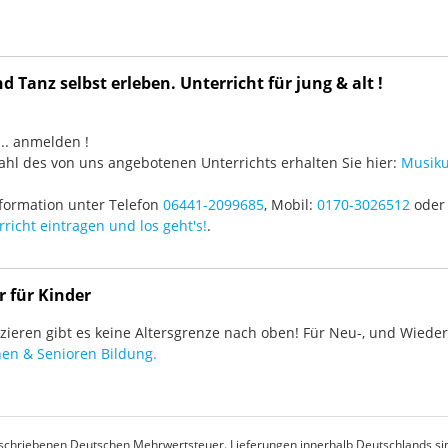
 Tanz selbst erleben. Unterricht für jung & alt !
3 ... anmelden !
hl des von uns angebotenen Unterrichts erhalten Sie hier:
Musiku
formation unter Telefon
06441-2099685
, Mobil:
0170-3026512
oder 
richt eintragen und los geht's!
.
r für Kinder
ieren gibt es keine Altersgrenze nach oben! Für Neu-, und Wieder-
en & Senioren Bildung.
rgeschriebenen Deutschen Mehrwertsteuer. Lieferungen innerhalb Deutschlands sin