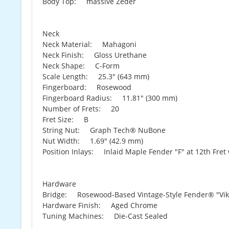
Body Top: massive Zeder
Neck
Neck Material: Mahagoni
Neck Finish: Gloss Urethane
Neck Shape: C-Form
Scale Length: 25.3" (643 mm)
Fingerboard: Rosewood
Fingerboard Radius: 11.81" (300 mm)
Number of Frets: 20
Fret Size: B
String Nut: Graph Tech® NuBone
Nut Width: 1.69" (42.9 mm)
Position Inlays: Inlaid Maple Fender "F" at 12th Fret 
Hardware
Bridge: Rosewood-Based Vintage-Style Fender® "Vi
Hardware Finish: Aged Chrome
Tuning Machines: Die-Cast Sealed