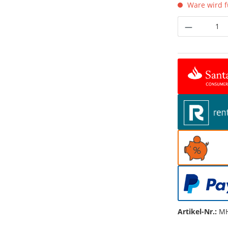
Ware wird fü
Produkt 
Artikel-Nr.:
MH