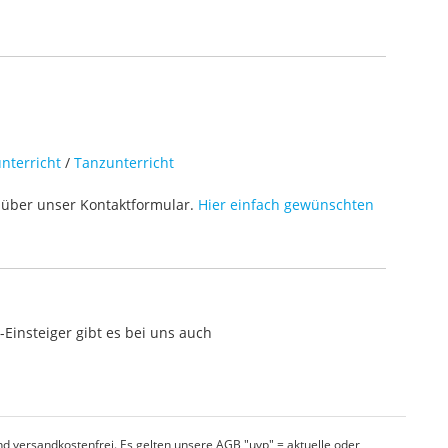
nterricht
/
Tanzunterricht
über unser Kontaktformular.
Hier einfach gewünschten
Einsteiger gibt es bei uns auch
d versandkostenfrei. Es gelten unsere AGB "uvp" = aktuelle oder