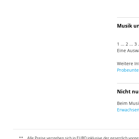
Musik und
1 ... 2 ... 
Eine Auswa
Weitere In
Probeunter
Nicht nu
Beim Musiz
Erwachsen
Alle Preise verstehen sich in EURO inklusive der gesetzlich vo