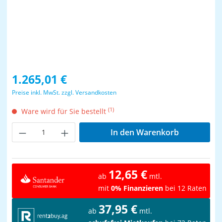
Regulärer Preis:
1.265,01 €
Preise inkl. MwSt. zzgl. Versandkosten
(1)
Ware wird für Sie bestellt
Produkt Anzahl: Gib den gewünschten Wer
In den Warenkorb
12,65 €
ab
mtl.
mit
0% Finanzieren
bei 12 Raten
37,95 €
ab
mtl.