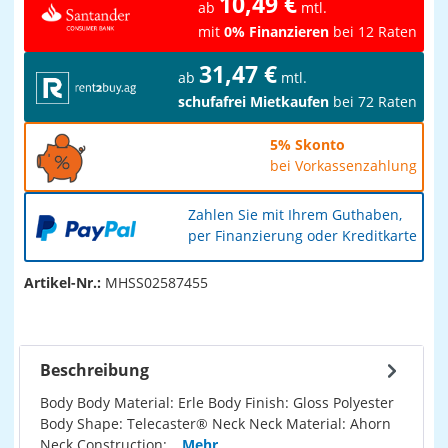
10,49 €
ab
mtl.
mit
0% Finanzieren
bei 12 Raten
31,47 €
ab
mtl.
schufafrei Mietkaufen
bei 72 Raten
5% Skonto
bei Vorkassenzahlung
Zahlen Sie mit Ihrem Guthaben,
per Finanzierung oder Kreditkarte
Artikel-Nr.:
MHSS02587455
Beschreibung
Body Body Material: Erle Body Finish: Gloss Polyester
Body Shape: Telecaster® Neck Neck Material: Ahorn
Neck Construction:…
Mehr