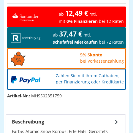
12,49 €
ab
mtl.
mit
0% Finanzieren
bei 12 Raten
37,47 €
ab
mtl.
schufafrei Mietkaufen
bei 72 Raten
5% Skonto
bei Vorkassenzahlung
Zahlen Sie mit Ihrem Guthaben,
per Finanzierung oder Kreditkarte
Artikel-Nr.:
MHSS02351759
Beschreibung
Farbe: Atomic Snow Korpus: Erle Hals: Geröstets