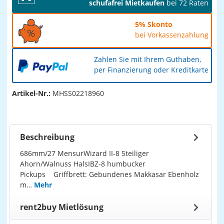
schufafrei Mietkaufen
bei 72 Raten
5% Skonto
bei Vorkassenzahlung
Zahlen Sie mit Ihrem Guthaben,
per Finanzierung oder Kreditkarte
Artikel-Nr.:
MHSS02218960
Beschreibung
686mm/27 MensurWizard II-8 5teiliger
Ahorn/Walnuss HalsIBZ-8 humbucker
Pickups Griffbrett: Gebundenes Makkasar Ebenholz
m…
Mehr
rent2buy Mietlösung