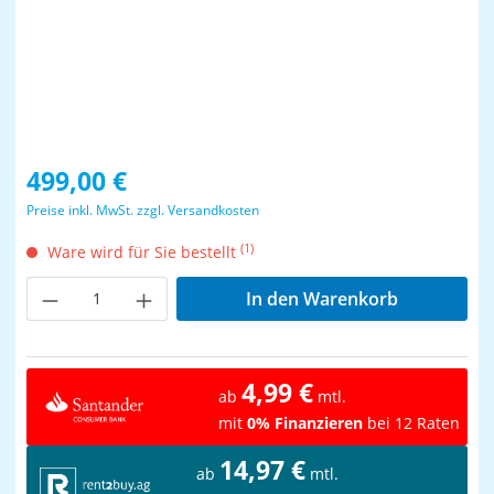
Regulärer Preis:
499,00 €
Preise inkl. MwSt. zzgl. Versandkosten
(1)
Ware wird für Sie bestellt
Produkt Anzahl: Gib den gewünschten Wer
In den Warenkorb
4,99 €
ab
mtl.
mit
0% Finanzieren
bei 12 Raten
14,97 €
ab
mtl.