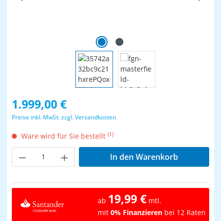
Regulärer Preis:
1.999,00 €
Preise inkl. MwSt. zzgl. Versandkosten
(1)
Ware wird für Sie bestellt
Produkt Anzahl: Gib den gewünschten Wer
In den Warenkorb
19,99 €
ab
mtl.
mit
0% Finanzieren
bei 12 Raten