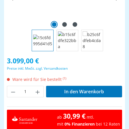
Regulärer Preis:
3.099,00 €
Preise inkl. MwSt. zzgl. Versandkosten
(1)
Ware wird für Sie bestellt
Produkt Anzahl: Gib den gewünschten Wer
In den Warenkorb
30,99 €
ab
mtl.
mit
0% Finanzieren
bei 12 Raten