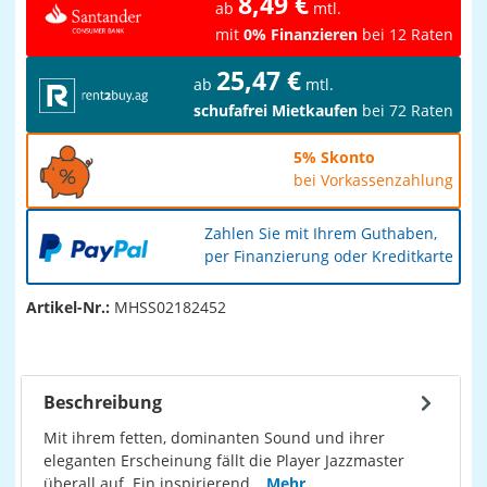
8,49 €
ab
mtl.
mit
0% Finanzieren
bei 12 Raten
25,47 €
ab
mtl.
schufafrei Mietkaufen
bei 72 Raten
5% Skonto
bei Vorkassenzahlung
Zahlen Sie mit Ihrem Guthaben,
per Finanzierung oder Kreditkarte
Artikel-Nr.:
MHSS02182452
Beschreibung
Mit ihrem fetten, dominanten Sound und ihrer
eleganten Erscheinung fällt die Player Jazzmaster
überall auf. Ein inspirierend…
Mehr