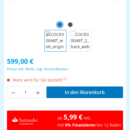
Regulärer Preis:
599,00 €
Preise inkl. MwSt. zzgl. Versandkosten
(1)
Ware wird für Sie bestellt
Produkt Anzahl: Gib den gewünschten Wer
In den Warenkorb
5,99 €
ab
mtl.
mit
0% Finanzieren
bei 12 Raten