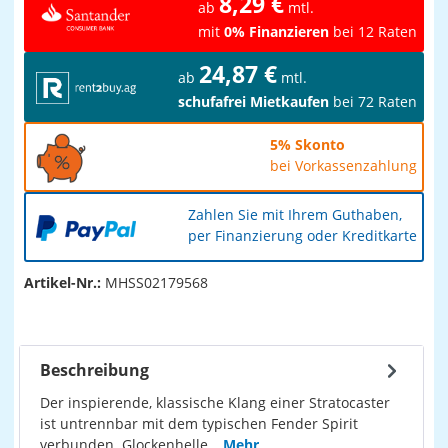
8,29 €
ab
mtl.
mit
0% Finanzieren
bei 12 Raten
24,87 €
ab
mtl.
schufafrei Mietkaufen
bei 72 Raten
5% Skonto
bei Vorkassenzahlung
Zahlen Sie mit Ihrem Guthaben,
per Finanzierung oder Kreditkarte
Artikel-Nr.:
MHSS02179568
Beschreibung
Der inspierende, klassische Klang einer Stratocaster
ist untrennbar mit dem typischen Fender Spirit
verbunden. Glockenhelle…
Mehr