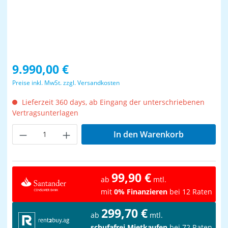
Regulärer Preis:
9.990,00 €
Preise inkl. MwSt. zzgl. Versandkosten
Lieferzeit 360 days, ab Eingang der unterschriebenen
Vertragsunterlagen
Produkt Anzahl: Gib den gewünschten Wer
In den Warenkorb
99,90 €
ab
mtl.
mit
0% Finanzieren
bei 12 Raten
299,70 €
ab
mtl.
schufafrei Mietkaufen
bei 72 Raten