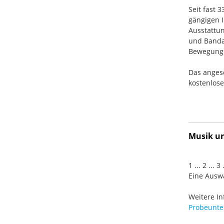
Seit fast 
gängigen I
Ausstattun
und Banda
Bewegung. 
Das anges
kostenlos
Musik und
1 ... 2 ... 
Eine Auswa
Weitere In
Probeunter