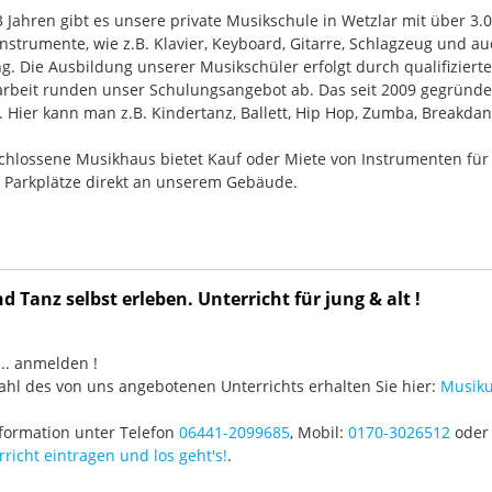
33 Jahren gibt es unsere private Musikschule in Wetzlar mit über 3.
nstrumente, wie z.B. Klavier, Keyboard, Gitarre, Schlagzeug und
g. Die Ausbildung unserer Musikschüler erfolgt durch qualifizier
rbeit runden unser Schulungsangebot ab. Das seit 2009 gegründ
Hier kann man z.B. Kindertanz, Ballett, Hip Hop, Zumba, Breakdan
chlossene Musikhaus bietet Kauf oder Miete von Instrumenten für
e Parkplätze direkt an unserem Gebäude.
 Tanz selbst erleben. Unterricht für jung & alt !
3 ... anmelden !
hl des von uns angebotenen Unterrichts erhalten Sie hier:
Musiku
formation unter Telefon
06441-2099685
, Mobil:
0170-3026512
oder 
richt eintragen und los geht's!
.