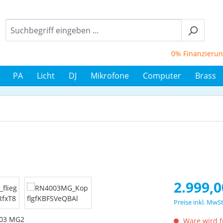
0% Finanzierung b
PA
Licht
DJ
Mikrofone
Computer
Brass
Regulärer Prei
2.999,0
Preise inkl. MwS
Ware wird fü