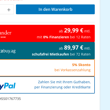
Anzahl: Gib den gewünschten Wert ein od
In den Warenkorb
29,99 €
ab
mtl.
mit
0% Finanzieren
bei 12 Raten
89,97 €
ab
mtl.
schufafrei Mietkaufen
bei 72 Raten
5% Skonto
bei Vorkassenzahlung
Zahlen Sie mit Ihrem Guthaben,
per Finanzierung oder Kreditkarte
SS01767735