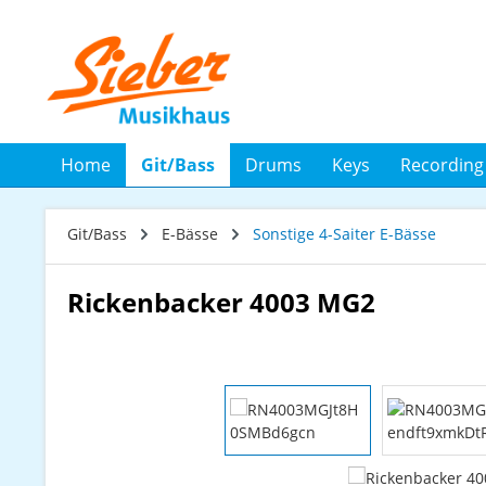
 Hauptinhalt springen
Zur Suche springen
Zur Hauptnavigation springen
Home
Git/Bass
Drums
Keys
Recording
Git/Bass
E-Bässe
Sonstige 4-Saiter E-Bässe
Rickenbacker 4003 MG2
Bildergalerie überspringen