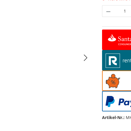
Produkt 
Artikel-Nr.:
MH