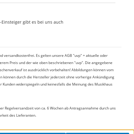
Einsteiger gibt es bei uns auch
d versandkostenfrei. Es gelten unsere AGB "uvp" = aktuelle oder
nserem Preis und der wie oben beschriebenen "uvp". Die angegebene
wischenverkauf ist ausdrücklich vorbehalten! Abbildungen können vom
en können durch die Hersteller jederzeit ohne vorherige Ankündigung
er Kunden widerspiegeln und keinesfalls die Meinung des Musikhaus
t einer Regelversandzeit von ca. 6 Wochen ab Antragsannahme durch uns
arkeit des Lieferanten.