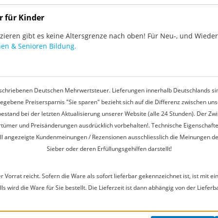
r für Kinder
ieren gibt es keine Altersgrenze nach oben! Für Neu-, und Wieder-
en & Senioren Bildung.
rgeschriebenen Deutschen Mehrwertsteuer. Lieferungen innerhalb Deutschlands sin
egebene Preisersparnis "Sie sparen" bezieht sich auf die Differenz zwischen u
estand bei der letzten Aktualisierung unserer Website (alle 24 Stunden). Der Z
 Irrtümer und Preisänderungen ausdrücklich vorbehalten!. Technische Eigenschaft
ell angezeigte Kundenmeinungen / Rezensionen ausschliesslich die Meinungen d
Sieber oder deren Erfüllungsgehilfen darstellt!
r Vorrat reicht. Sofern die Ware als sofort lieferbar gekennzeichnet ist, ist mi
s wird die Ware für Sie bestellt. Die Lieferzeit ist dann abhängig von der Lieferb