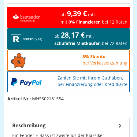
9,39 €
ab
mtl.
mit
0% Finanzieren
bei 12 Raten
28,17 €
ab
mtl.
schufafrei Mietkaufen
bei 72 Raten
5% Skonto
bei Vorkassenzahlung
Zahlen Sie mit Ihrem Guthaben,
per Finanzierung oder Kreditkarte
Artikel-Nr.:
MHSS02181554
Beschreibung
Ein Fender E-Bass ist zweifellos der Klassiker