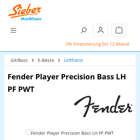
Zum Hauptinhalt springen
Warenkor
0% Finanzierung bis 12 Monate
Git/Bass
E-Bässe
Lefthand
Fender Player Precision Bass LH
PF PWT
Bildergalerie überspringen