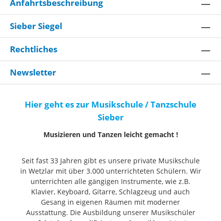
Headstock Face Neck Shape: Modern
H
Anfahrtsbeschreibung
"D" Scale Length: 34" (86.36 cm)
"
Fingerboard Material: Rosewood
F
Sieber Siegel
2.499,00 € *
2
Fingerboard Radius: 10" to 14"
F
Compound Radius (254 mm to 355.6
C
Rechtliches
In den Warenkorb
mm) Number of Frets: 21 Fret Size:
m
Jumbo medium Nut Material: Knochen
J
Newsletter
Nut Width: 1.625" (41.3 mm) Position
N
Inlays: Black Pearloid Dots Truss Rod:
I
Hier geht es zur Musikschule / Tanzschule
Bi-Flex Truss Rod-System Electronics
Bi
Sieber
Bridge Pickup: Ultra Noiseless Vintage
B
Jazz Bass® Middle Pickup: Ultra
J
Musizieren und Tanzen leicht gemacht !
Noiseless Vintage Precision Bass®
N
Controls: Master Volume, Pan Pot
C
Seit fast 33 Jahren gibt es unsere private Musikschule
(Pickup Selector), Treble Boost/Cut,
(
in Wetzlar mit über 3.000 unterrichteten Schülern. Wir
Midrange Boost/Cut, Bass Boost/Cut,
M
unterrichten alle gängigen Instrumente, wie z.B.
Passive Tone, Active/Passive Mini
P
Klavier, Keyboard, Gitarre, Schlagzeug und auch
Toggle Switching: None Configuration:
T
Gesang in eigenen Räumen mit moderner
Ausstattung. Die Ausbildung unserer Musikschüler
PJ Hardware Bridge: HiMass-Steg mit 4
PJ Hardware Bridge: HiMass