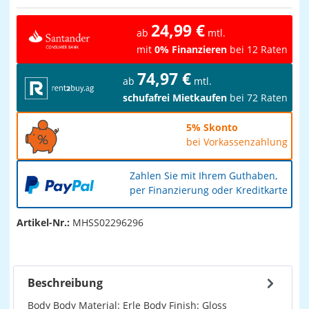
24,99 €
ab
mtl.
mit
0% Finanzieren
bei 12 Raten
74,97 €
ab
mtl.
schufafrei Mietkaufen
bei 72 Raten
5% Skonto
bei Vorkassenzahlung
Zahlen Sie mit Ihrem Guthaben,
per Finanzierung oder Kreditkarte
Artikel-Nr.:
MHSS02296296
Beschreibung
Body Body Material: Erle Body Finish: Gloss