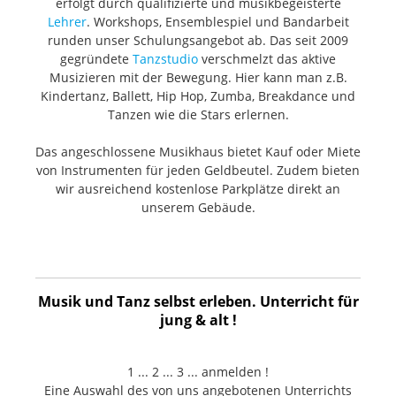
erfolgt durch qualifizierte und musikbegeisterte
Saitenreitern Hardware Finish:
S
Lehrer
. Workshops, Ensemblespiel und Bandarbeit
Nickel/Chrome Tuning Machines:
N
runden unser Schulungsangebot ab. Das seit 2009
Fender® "F" Light-Weight Vintage-
F
gegründete
Tanzstudio
verschmelzt das aktive
Paddle Keys with Tapered Shafts
P
Musizieren mit der Bewegung. Hier kann man z.B.
Pickguard: 4-Ply Tortoiseshell Control
P
Kindertanz, Ballett, Hip Hop, Zumba, Breakdance und
Knobs: Knurled Flat-Top Neck Plate: 5-
K
Tanzen wie die Stars erlernen.
Punkt Halsbefestigungsplatte
P
Das angeschlossene Musikhaus bietet Kauf oder Miete
Miscellaneous Strings: Fender® 7250M
Misc
von Instrumenten für jeden Geldbeutel. Zudem bieten
Nickel-Plated Steel Roundwound, Long
N
wir ausreichend kostenlose Parkplätze direkt an
Scale, .045-.105 (Model No.
S
unserem Gebäude.
0737250406) Accessories Case/Gig
0737
Bag: Elite Molded Case
B
Musik und Tanz selbst erleben. Unterricht für
jung & alt !
1 ... 2 ... 3 ... anmelden !
Eine Auswahl des von uns angebotenen Unterrichts