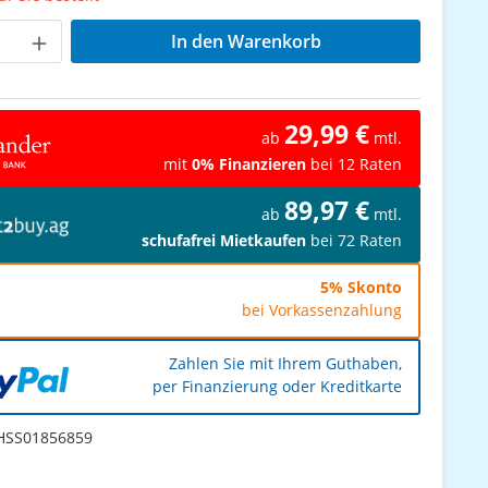
Anzahl: Gib den gewünschten Wert ein od
In den Warenkorb
29,99 €
ab
mtl.
mit
0% Finanzieren
bei 12 Raten
89,97 €
ab
mtl.
schufafrei Mietkaufen
bei 72 Raten
5% Skonto
bei Vorkassenzahlung
Zahlen Sie mit Ihrem Guthaben,
per Finanzierung oder Kreditkarte
SS01856859