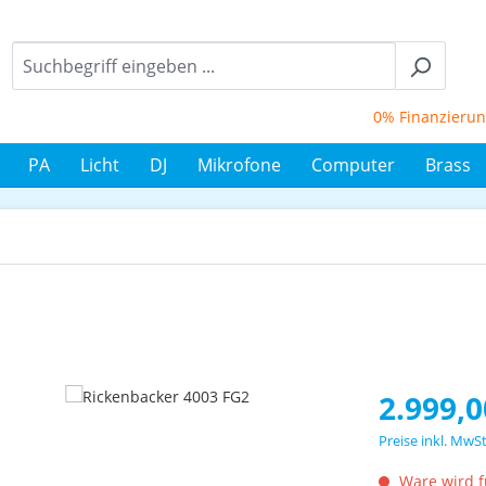
0% Finanzierung bi
PA
Licht
DJ
Mikrofone
Computer
Brass
Regulärer Prei
2.999,0
Preise inkl. MwS
Ware wird fü