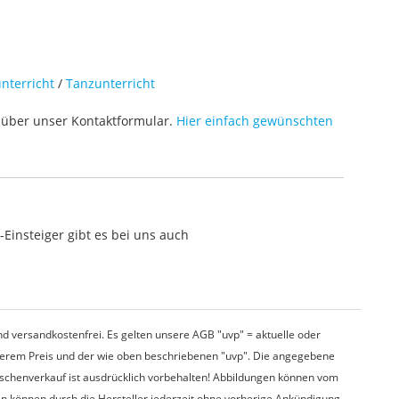
nterricht
/
Tanzunterricht
über unser Kontaktformular.
Hier einfach gewünschten
Einsteiger gibt es bei uns auch
d versandkostenfrei. Es gelten unsere AGB "uvp" = aktuelle oder
nserem Preis und der wie oben beschriebenen "uvp". Die angegebene
wischenverkauf ist ausdrücklich vorbehalten! Abbildungen können vom
en können durch die Hersteller jederzeit ohne vorherige Ankündigung