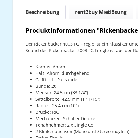
Beschreibung
rent2buy Mietlösung
Produktinformationen "Rickenbacke
Der Rickenbacker 4003 FG Fireglo ist ein Klassiker unt
Sound des Rickenbacker 4003 FG Fireglo ist aus der 
Korpus: Ahorn
Hals: Ahorn, durchgehend
Griffbrett: Palisander
Bünde: 20
Mensur: 84.5 cm (33 1/4")
Sattelbreite: 42.9 mm (1 11/16")
Radius: 25.4 cm (10")
Brücke: RIC
Mechaniken: Schaller Deluxe
Tonabnehmer: 2 x Single Coil
2 Klinkenbuchsen (Mono und Stereo möglich)
Farbe: Fireglo