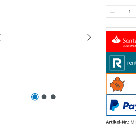
Produkt 
Artikel-Nr.:
MH