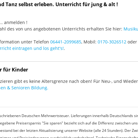
 Tanz selbst erleben. Unterricht für jung & alt !
3 ... anmelden !
hl des von uns angebotenen Unterrichts erhalten Sie hier:
Musiku
formation unter Telefon
06441-2099685
, Mobil:
0170-3026512
oder 
richt eintragen und los geht's!
.
r für Kinder
ieren gibt es keine Altersgrenze nach oben! Für Neu-, und Wieder-
en & Senioren Bildung.
rgeschriebenen Deutschen Mehrwertsteuer. Lieferungen innerhalb Deutschlands sin
egebene Preisersparnis "Sie sparen" bezieht sich auf die Differenz zwischen u
estand bei der letzten Aktualisierung unserer Website (alle 24 Stunden). Der Z
 Irrtümer und Preisänderungen ausdrücklich vorbehalten!. Technische Eigenschaft