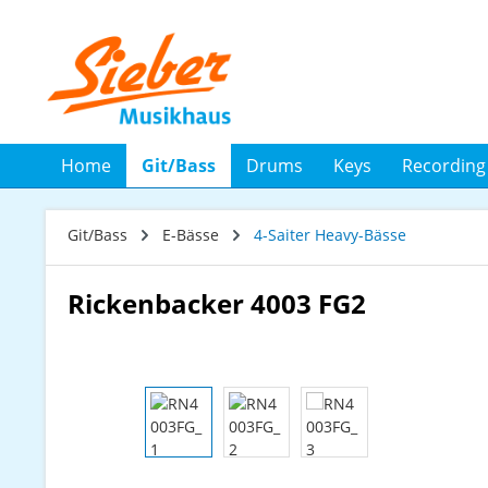
 Hauptinhalt springen
Zur Suche springen
Zur Hauptnavigation springen
Home
Git/Bass
Drums
Keys
Recording
Git/Bass
E-Bässe
4-Saiter Heavy-Bässe
Rickenbacker 4003 FG2
Bildergalerie überspringen