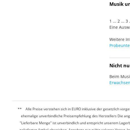
Musik und
1 ... 2 ... 
Eine Auswa
Weitere In
Probeunter
Nicht nu
Beim Musiz
Erwachsen
Alle Preise verstehen sich in EURO inklusive der gesetzlich vo
ehemalige unverbindliche Preisempfehlung des Herstellers Die ang
"Lieferbare Menge" ist unverbindlich und entspricht unserem Lagerb
gelieferten Artikel abweichen. Angebote nur gültig solange Vorrat.