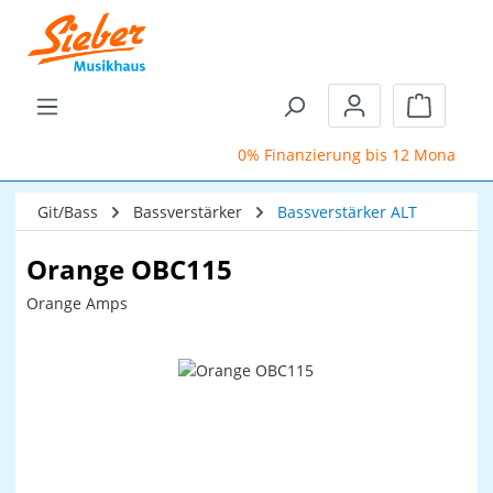
Zum Hauptinhalt springen
Warenkor
0% Finanzierung bis 12 Monate
Git/Bass
Bassverstärker
Bassverstärker ALT
Orange OBC115
Orange Amps
Bildergalerie überspringen