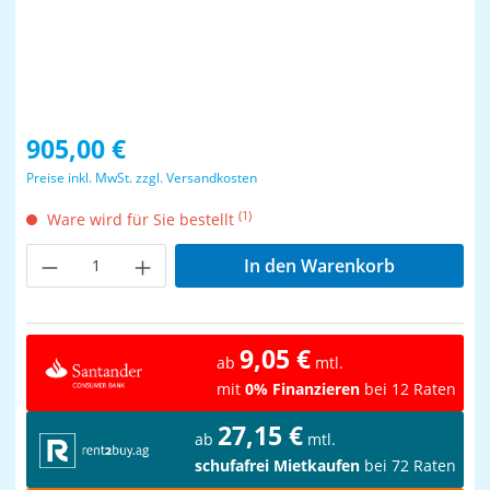
Regulärer Preis:
905,00 €
Preise inkl. MwSt. zzgl. Versandkosten
(1)
Ware wird für Sie bestellt
Produkt Anzahl: Gib den gewünschten Wer
In den Warenkorb
9,05 €
ab
mtl.
mit
0% Finanzieren
bei 12 Raten
27,15 €
ab
mtl.
schufafrei Mietkaufen
bei 72 Raten